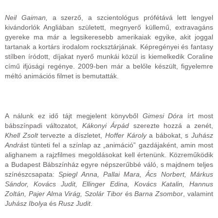
Neil Gaiman,
a szerző, a szcientológus prófétává lett lengyel
kivándorlók Angliában született, megnyerő küllemű, extravagáns
gyereke ma már a legsikeresebb amerikaiak egyike, akit joggal
tartanak a kortárs irodalom rocksztárjának. Képregényei és fantasy
stílben íródott, díjakat nyerő munkái közül is kiemelkedik Coraline
című ifjúsági regénye. 2009-ben már a belőle készült, figyelemre
méltó animációs filmet is bemutatták.
A nálunk ez idő tájt megjelent könyvből
Gimesi Dóra
írt most
bábszínpadi változatot,
Kákonyi Árpád
szerezte hozzá a zenét,
Khell Zsolt
tervezte a díszletet,
Hoffer Károly
a bábokat, s
Juhász
András
t tünteti fel a színlap az „animáció” gazdájaként, amin most
alighanem a rajzfilmes megoldásokat kell értenünk. Közreműködik
a Budapest Bábszínház egyre népszerűbbé váló, s majdnem teljes
színészcsapata:
Spiegl Anna, Pallai Mara, Ács Norbert, Márkus
Sándor, Kovács Judit, Ellinger Edina, Kovács Katalin, Hannus
Zoltán, Pajer Alma Virág, Szolár Tibor
és
Barna Zsombor
, valamint
Juhász Ibolya
és
Rusz Judit
.