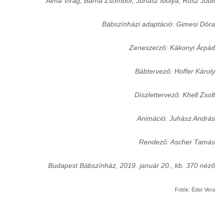
Alma Virág, Barna Zsombor, Juhász Ibolya, Rusz Judit
Bábszínházi adaptáció: Gimesi Dóra
Zeneszerző: Kákonyi Árpád
Bábtervező: Hoffer Károly
Díszlettervező: Khell Zsolt
Animáció: Juhász András
Rendező: Ascher Tamás
Budapest Bábszínház, 2019. január 20., kb. 370 néző
Fotók: Éder Vera