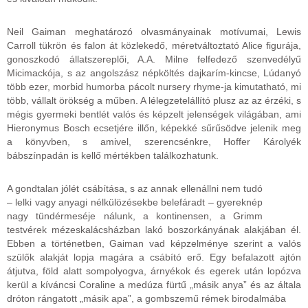
Neil Gaiman meghatározó olvasmányainak motívumai, Lewis
Carroll tükrön és falon át közlekedő, méretváltoztató Alice figurája,
gonoszkodó állatszereplői, A.A. Milne felfedező szenvedélyű
Micimackója, s az angolszász népköltés dajkarím-kincse, Lúdanyó
több ezer, morbid humorba pácolt nursery rhyme-ja kimutatható, mi
több, vállalt örökség a műben. A lélegzetelállító plusz az az érzéki, s
mégis gyermeki bentlét valós és képzelt jelenségek világában, ami
Hieronymus Bosch ecsetjére illőn, képekké sűrűsödve jelenik meg
a könyvben, s amivel, szerencsénkre, Hoffer Károlyék
bábszínpadán is kellő mértékben találkozhatunk.
A gondtalan jólét csábítása, s az annak ellenállni nem tudó
– lelki vagy anyagi nélkülözésekbe belefáradt – gyereknép
nagy tündérmeséje nálunk, a kontinensen, a Grimm
testvérek mézeskalácsházban lakó boszorkányának alakjában él.
Ebben a történetben, Gaiman vad képzelménye szerint a valós
szülők alakját lopja magára a csábító erő. Egy befalazott ajtón
átjutva, föld alatt sompolyogva, árnyékok és egerek után lopózva
kerül a kíváncsi Coraline a medúza fürtű „másik anya” és az általa
dróton rángatott „másik apa”, a gombszemű rémek birodalmába