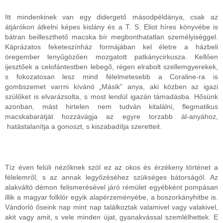
Itt mindenkinek van egy didergető másodpéldánya, csak az
átjárókon átkelni képes kislány és a T. S. Eliot híres könyvébe is
bátran beilleszthető macska bír megbonthatatlan személyiséggel.
Káprázatos feketeszínház formájában kel életre a házbeli
öregember lenyűgözően mozgatott patkánycirkusza. Kellően
ijesztőek a celofántestben lebegő, régen elrabolt szellemgyerekek,
s fokozatosan lesz mind félelmetesebb a Coraline-ra is
gombszemet varrni kívánó „Másik” anya, aki közben az igazi
szülőket is elvarázsolta, s most lendül igazán támadásba. Hősünk
azonban, mást hirtelen nem tudván kitalálni, flegmatikus
macskabarátját hozzávágja az egyre torzabb ál-anyához,
hatástalanítja a gonoszt, s kiszabadítja szeretteit.
Tíz éven felüli nézőknek szól ez az okos és érzékeny történet a
félelemről, s az annak legyőzéséhez szükséges bátorságól. Az
alakváltó démon felismerésével járó rémület egyébként pompásan
illik a magyar folklór egyik alapérzeményébe, a boszorkányhitbe is.
Vándorló őseink nap mint nap találkoztak valamivel vagy valakivel,
akit vagy amit, s vele minden újat, gyanakvással szemlélhettek. E