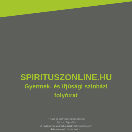
SPIRITUSZONLINE.HU
Gyermek- és ifjúsági színházi
folyóirat
A kiadó és üzemeltető rövidített neve:
Spiritusz Egyesület
A kiadásért és üzemeltetésért felel:
Csák György
Főszerkesztő:
Stuber Andrea