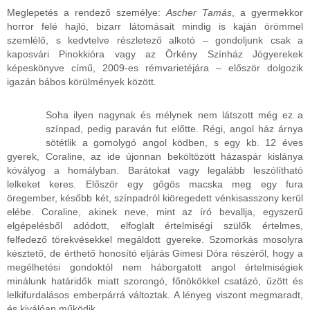
Meglepetés a rendező személye:
Ascher Tamás
, a gyermekkor
horror felé hajló, bizarr látomásait mindig is kaján örömmel
szemlélő, s kedvtelve részletező alkotó – gondoljunk csak a
kaposvári Pinokkióra vagy az Örkény Színház Jógyerekek
képeskönyve című, 2009-es rémvarietéjára – először dolgozik
igazán bábos körülmények között.
Soha ilyen nagynak és mélynek nem látszott még ez a
színpad, pedig paraván fut előtte. Régi, angol ház árnya
sötétlik a gomolygó angol ködben, s egy kb. 12 éves
gyerek, Coraline, az ide újonnan beköltözött házaspár kislánya
kóvályog a homályban. Barátokat vagy legalább leszólítható
lelkeket keres. Először egy gőgös macska meg egy fura
öregember, később két, színpadról kiöregedett vénkisasszony kerül
elébe. Coraline, akinek neve, mint az író bevallja, egyszerű
elgépelésből adódott, elfoglalt értelmiségi szülők értelmes,
felfedező törekvésekkel megáldott gyereke. Szomorkás mosolyra
késztető, de érthető honosító eljárás Gimesi Dóra részéről, hogy a
megélhetési gondoktól nem háborgatott angol értelmiségiek
minálunk határidők miatt szorongó, főnökökkel csatázó, űzött és
lelkifurdalásos emberpárrá változtak. A lényeg viszont megmaradt,
és kiválóan működik.