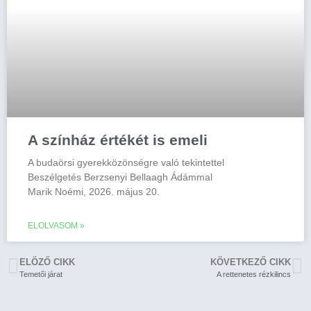
A színház értékét is emeli
A budaörsi gyerekközönségre való tekintettel
Beszélgetés Berzsenyi Bellaagh Ádámmal
Marik Noémi, 2026. május 20.
ELOLVASOM »
ELÖZŐ CIKK
KÖVETKEZŐ CIKK
Temetői járat
A rettenetes rézkilincs