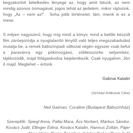
begyakorlott kételkedés lényege az, hogy amit látunk, az nem
mindig azonos önmagával, jogos tehát az ijedelem, mikor rájövünk,
hogy „Az – nem az!”. Soha jobb történetet, lám, mienk is ez a
mese.
S milyen nagyszerű, hogy míg mind a könyv, mind a belőle készült
film záróepizódja a nyugtalanító lénytől való teljes megszabadulást
mutatja be, a remek bábszínpadi változat végén egyszer csak befut
a paravánra egy pókmozgású, zöldesszürke selyemkéz,
tájékozódik, majd fölágaskodva bejelentkezik. Csak nyugalom. Jön
ő majd. Meglehet – értünk.
Gabnai Katalin
(Színházi Kritikusok Céhe)
Neil Gaiman: Coraline (Budapest Bábszínház)
Szereplők: Spiegl Anna, Pallai Mara, Ács Norbert, Márkus Sándor,
Kovács Judit, Ellinger Edina, Kovács Katalin, Hannus Zoltán, Pájer