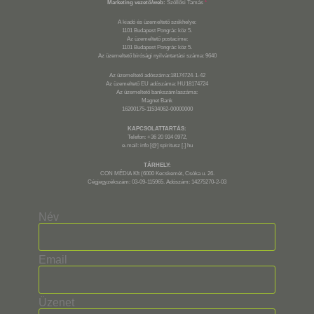
Marketing vezető/web:
Szöllősi Tamás
*
A kiadó és üzemeltető székhelye:
1101 Budapest Pongrác köz 5.
Az üzemeltető postacíme:
1101 Budapest Pongrác köz 5.
Az üzemeltető bírósági nyilvántartási száma: 9640
Az üzemeltető adószáma:18174724-1-42
Az üzemeltető EU adószáma: HU18174724
Az üzemeltető bankszámlaszáma:
Magnet Bank
16200175-11534062-00000000
KAPCSOLATTARTÁS:
Telefon: +36 20 934 0972,
e-mail: info [@] spiritusz [.] hu
TÁRHELY:
CON MÉDIA Kft (6000 Kecskemét, Csóka u. 26.
Cégjegyzékszám: 03-09-115965. Adószám: 14275270-2-03
Név
Email
Üzenet