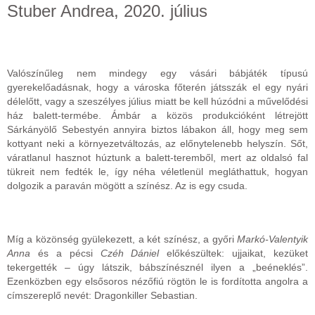
Stuber Andrea, 2020. július
Valószínűleg nem mindegy egy vásári bábjáték típusú
gyerekelőadásnak, hogy a városka főterén játsszák el egy nyári
délelőtt, vagy a szeszélyes július miatt be kell húzódni a művelődési
ház balett-termébe. Ámbár a közös produkcióként létrejött
Sárkányölő Sebestyén annyira biztos lábakon áll, hogy meg sem
kottyant neki a környezetváltozás, az előnytelenebb helyszín. Sőt,
váratlanul hasznot húztunk a balett-teremből, mert az oldalsó fal
tükreit nem fedték le, így néha véletlenül megláthattuk, hogyan
dolgozik a paraván mögött a színész. Az is egy csuda.
Míg a közönség gyülekezett, a két színész, a győri
Markó-Valentyik
Anna
és a pécsi
Czéh Dániel
előkészültek: ujjaikat, kezüket
tekergették – úgy látszik, bábszínésznél ilyen a „beéneklés”.
Ezenközben egy elsősoros nézőfiú rögtön le is fordította angolra a
címszereplő nevét: Dragonkiller Sebastian.