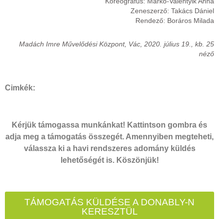
Koreográfus: Markó-Valentyik Anna
Zeneszerző: Takács Dániel
Rendező: Boráros Milada
Madách Imre Művelődési Központ, Vác, 2020. július 19., kb. 25
néző
Cimkék:
Kérjük támogassa munkánkat! Kattintson gombra és
adja meg a támogatás összegét. Amennyiben megteheti,
válassza ki a havi rendszeres adomány küldés
lehetőségét is. Köszönjük!
TÁMOGATÁS KÜLDÉSE A DONABLY-N
KERESZTÜL