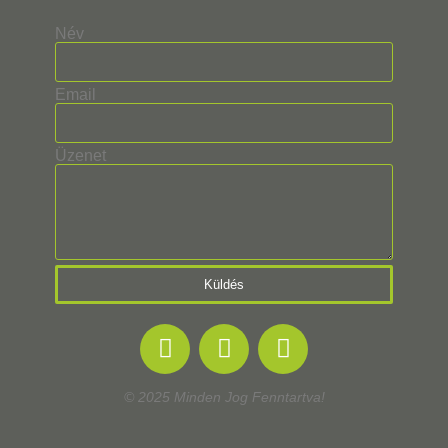
Név
Email
Üzenet
Küldés
© 2025 Minden Jog Fenntartva!