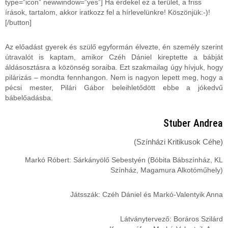
type=”icon” newwindow=”yes”] Ha érdekel ez a terület, a friss
írások, tartalom, akkor iratkozz fel a hírlevelünkre! Köszönjük:-)!
[/button]
Az előadást gyerek és szülő egyformán élvezte, én személy szerint
útravalót is kaptam, amikor Czéh Dániel kireptette a bábját
áldásosztásra a közönség soraiba. Ezt szakmailag úgy hívjuk, hogy
pilárizás – mondta fennhangon. Nem is nagyon lepett meg, hogy a
pécsi mester, Pilári Gábor beleihletődött ebbe a jókedvű
bábelőadásba.
Stuber Andrea
(Színházi Kritikusok Céhe)
Markó Róbert: Sárkányölő Sebestyén (Bóbita Bábszínház, KL
Színház, Magamura Alkotóműhely)
Játsszák: Czéh Dániel és Markó-Valentyik Anna
Látványtervező: Boráros Szilárd