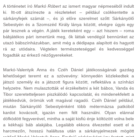
A történetet író
Markó Róbert
az ismert magyar népmeséből indult
ki. Itt-ott átszínezte a részleteket – például csökkentette a
sárkányfejek számát –, és jó előre szerelmet szőtt Sárkányölő
Sebestyén és a Szomszéd Király lánya között, elvégre úgyis egy
pár lesznek a végén. A játék kereteként egy – azt hiszem – roma
bábjátékos párt ismertünk meg, ők láttak vendégül bennünket az
utazó bábszínházukban, amit még a dédipapa alapított és hagyott
rá az utódaira. Végtelen természeteséggel és kedvességgel
fogadták az érkező nézőgyerekeket.
Markó-Valentyik Anna és Czéh Dániel játékosságának gazdag
lehetőséget teremt ez a szövevény: könnyedén közlekedtek a
játszó személy és a játszott figura között, reflektálva a színházi
helyzetre. Nem mulasztották el érzékeltetni a két bábos, Vanda és
Tibor szeretetteljesen piszkálódó kapcsolatát, és mindenekfelett a
játékkedvük, örömük volt magával ragadó. Czéh Dániel például,
miután Sárkányölő Sebestyénként több métermázsa patkóból
kardot kovácsolt, igazán nem félt használni. Olyan elánnal
döfködött fegyverével, mintha a saját kisfiú énje költözött volna bele
a kékhajú báb alakjába. Legalább ekkora élvezettel esett el a
harcmezőn, hosszú haláltusa után a sárkányjelmezek mögött
rejtőző Markó-Valentyik Anna. Egyfejű sárkányként úgy festett, mint