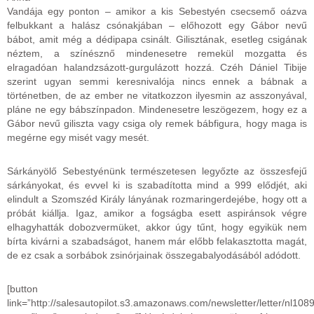
Vandája egy ponton – amikor a kis Sebestyén csecsemő oázva
felbukkant a halász csónakjában – előhozott egy Gábor nevű
bábot, amit még a dédipapa csinált. Gilisztának, esetleg csigának
néztem, a színésznő mindenesetre remekül mozgatta és
elragadóan halandzsázott-gurgulázott hozzá. Czéh Dániel Tibije
szerint ugyan semmi keresnivalója nincs ennek a bábnak a
történetben, de az ember ne vitatkozzon ilyesmin az asszonyával,
pláne ne egy bábszínpadon. Mindenesetre leszögezem, hogy ez a
Gábor nevű giliszta vagy csiga oly remek bábfigura, hogy maga is
megérne egy misét vagy mesét.
Sárkányölő Sebestyénünk természetesen legyőzte az összesfejű
sárkányokat, és evvel ki is szabadította mind a 999 elődjét, aki
elindult a Szomszéd Király lányának rozmaringerdejébe, hogy ott a
próbát kiállja. Igaz, amikor a fogságba esett aspiránsok végre
elhagyhatták dobozvermüket, akkor úgy tűnt, hogy egyikük nem
bírta kivárni a szabadságot, hanem már előbb felakasztotta magát,
de ez csak a sorbábok zsinórjainak összegabalyodásából adódott.
[button
link=”http://salesautopilot.s3.amazonaws.com/newsletter/letter/nl10