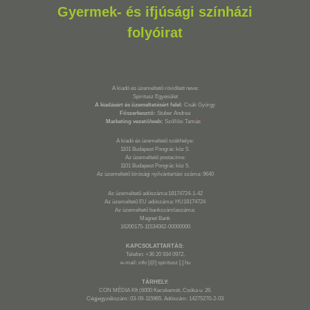
Gyermek- és ifjúsági színházi
folyóirat
A kiadó és üzemeltető rövidített neve:
Spiritusz Egyesület
A kiadásért és üzemeltetésért felel:
Csák György
Főszerkesztő:
Stuber Andrea
Marketing vezető/web:
Szöllősi Tamás
*
A kiadó és üzemeltető székhelye:
1101 Budapest Pongrác köz 5.
Az üzemeltető postacíme:
1101 Budapest Pongrác köz 5.
Az üzemeltető bírósági nyilvántartási száma: 9640
Az üzemeltető adószáma:18174724-1-42
Az üzemeltető EU adószáma: HU18174724
Az üzemeltető bankszámlaszáma:
Magnet Bank
16200175-11534062-00000000
KAPCSOLATTARTÁS:
Telefon: +36 20 934 0972,
e-mail: info [@] spiritusz [.] hu
TÁRHELY:
CON MÉDIA Kft (6000 Kecskemét, Csóka u. 26.
Cégjegyzékszám: 03-09-115965. Adószám: 14275270-2-03