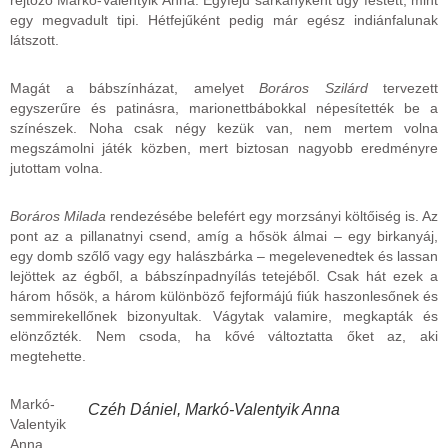
egy megvadult tipi. Hétfejűként pedig már egész indiánfalunak
látszott.
Magát a bábszínházat, amelyet
Boráros Szilárd
tervezett
egyszerűre és patinásra, marionettbábokkal népesítették be a
színészek. Noha csak négy kezük van, nem mertem volna
megszámolni játék közben, mert biztosan nagyobb eredményre
jutottam volna.
Boráros Milada
rendezésébe belefért egy morzsányi költőiség is. Az
pont az a pillanatnyi csend, amíg a hősök álmai – egy birkanyáj,
egy domb szőlő vagy egy halászbárka – megelevenedtek és lassan
lejöttek az égből, a bábszínpadnyílás tetejéből. Csak hát ezek a
három hősök, a három különböző fejformájú fiúk haszonlesőnek és
semmirekellőnek bizonyultak. Vágytak valamire, megkapták és
elönzőzték. Nem csoda, ha kővé változtatta őket az, aki
megtehette.
Markó-
Czéh Dániel, Markó-Valentyik Anna
Valentyik
Anna