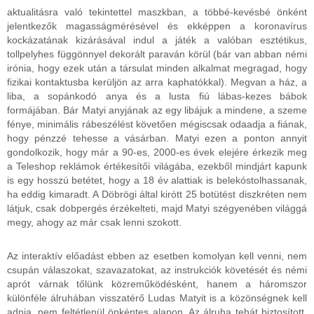
aktualitásra való tekintettel maszkban, a többé-kevésbé önként
jelentkezők magasságmérésével és ekképpen a koronavírus
kockázatának kizárásával indul a játék a valóban esztétikus,
tollpelyhes függönnyel dekorált paraván körül (bár van abban némi
irónia, hogy ezek után a társulat minden alkalmat megragad, hogy
fizikai kontaktusba kerüljön az arra kaphatókkal). Megvan a ház, a
liba, a sopánkodó anya és a lusta fiú lábas-kezes bábok
formájában. Bár Matyi anyjának az egy libájuk a mindene, a szeme
fénye, minimális rábeszélést követően mégiscsak odaadja a fiának,
hogy pénzzé tehesse a vásárban. Matyi ezen a ponton annyit
gondolkozik, hogy már a 90-es, 2000-es évek elejére érkezik meg
a Teleshop reklámok értékesítői világába, ezekből mindjárt kapunk
is egy hosszú betétet, hogy a 18 év alattiak is belekóstolhassanak,
ha eddig kimaradt. A Döbrögi által kirótt 25 botütést diszkréten nem
látjuk, csak dobpergés érzékelteti, majd Matyi szégyenében világgá
megy, ahogy az már csak lenni szokott.
Az interaktív előadást ebben az esetben komolyan kell venni, nem
csupán válaszokat, szavazatokat, az instrukciók követését és némi
aprót várnak tőlünk közreműködésként, hanem a háromszor
különféle álruhában visszatérő Ludas Matyit is a közönségnek kell
adnia, nem feltétlenül önkéntes alapon. Az álruha tehát biztosított,