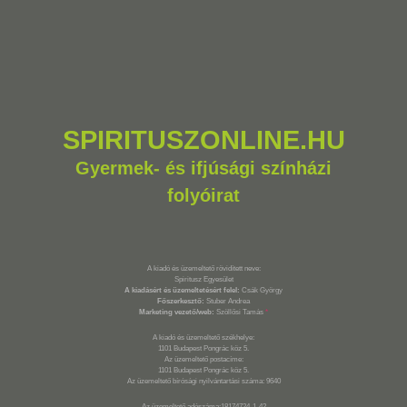
SPIRITUSZONLINE.HU
Gyermek- és ifjúsági színházi
folyóirat
A kiadó és üzemeltető rövidített neve:
Spiritusz Egyesület
A kiadásért és üzemeltetésért felel:
Csák György
Főszerkesztő:
Stuber Andrea
Marketing vezető/web:
Szöllősi Tamás
*
A kiadó és üzemeltető székhelye:
1101 Budapest Pongrác köz 5.
Az üzemeltető postacíme:
1101 Budapest Pongrác köz 5.
Az üzemeltető bírósági nyilvántartási száma: 9640
Az üzemeltető adószáma:18174724-1-42