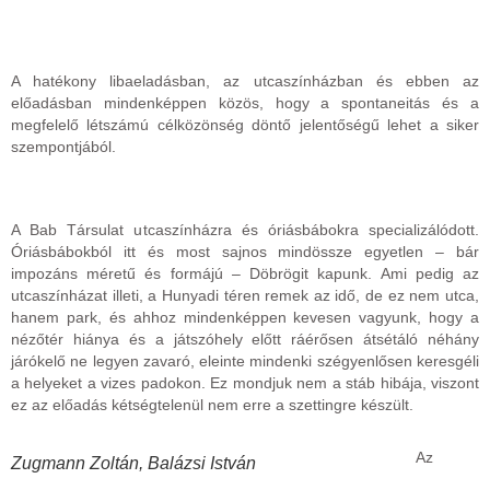
A hatékony libaeladásban, az utcaszínházban és ebben az
előadásban mindenképpen közös, hogy a spontaneitás és a
megfelelő létszámú célközönség döntő jelentőségű lehet a siker
szempontjából.
A Bab Társulat utcaszínházra és óriásbábokra specializálódott.
Óriásbábokból itt és most sajnos mindössze egyetlen – bár
impozáns méretű és formájú – Döbrögit kapunk. Ami pedig az
utcaszínházat illeti, a Hunyadi téren remek az idő, de ez nem utca,
hanem park, és ahhoz mindenképpen kevesen vagyunk, hogy a
nézőtér hiánya és a játszóhely előtt ráérősen átsétáló néhány
járókelő ne legyen zavaró, eleinte mindenki szégyenlősen keresgéli
a helyeket a vizes padokon. Ez mondjuk nem a stáb hibája, viszont
ez az előadás kétségtelenül nem erre a szettingre készült.
Az
Zugmann Zoltán, Balázsi István