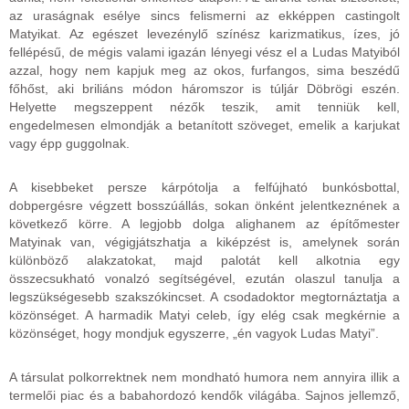
az uraságnak esélye sincs felismerni az ekképpen castingolt
Matyikat. Az egészet levezénylő színész karizmatikus, ízes, jó
fellépésű, de mégis valami igazán lényegi vész el a Ludas Matyiból
azzal, hogy nem kapjuk meg az okos, furfangos, sima beszédű
főhőst, aki briliáns módon háromszor is túljár Döbrögi eszén.
Helyette megszeppent nézők teszik, amit tenniük kell,
engedelmesen elmondják a betanított szöveget, emelik a karjukat
vagy épp guggolnak.
A kisebbeket persze kárpótolja a felfújható bunkósbottal,
dobpergésre végzett bosszúállás, sokan önként jelentkeznének a
következő körre. A legjobb dolga alighanem az építőmester
Matyinak van, végigjátszhatja a kiképzést is, amelynek során
különböző alakzatokat, majd palotát kell alkotnia egy
összecsukható vonalzó segítségével, ezután olaszul tanulja a
legszükségesebb szakszókincset. A csodadoktor megtornáztatja a
közönséget. A harmadik Matyi celeb, így elég csak megkérnie a
közönséget, hogy mondjuk egyszerre, „én vagyok Ludas Matyi”.
A társulat polkorrektnek nem mondható humora nem annyira illik a
termelői piac és a babahordozó kendők világába. Sajnos jellemző,