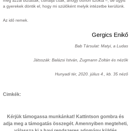
még azzal biztatták, csinálja csak, ahogy otthon szokta –, de úgyis
a gyerekek döntik el, hogy mi szülőként melyik intézetbe kerülünk.
Az idő remek.
Gergics Enikő
Bab Társulat: Matyi, a Ludas
Játsszák: Balázsi István, Zugmann Zoltán és nézők
Hunyadi tér, 2020. július 4., kb. 35 néző
Cimkék:
Kérjük támogassa munkánkat! Kattintson gombra és
adja meg a támogatás összegét. Amennyiben megteheti,
válassza ki a havi rendszeres adomány küldés