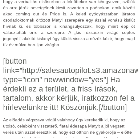
hogy a verbalitás elsősorban a felnőttekre van kihegyezve, szülők
és arra járók nevetgélnek kicsit zavartan a poénokon, amik között
akad coming out és Pride is. A keleti gyógyászatban járatos
csodadoktornak öltözött Matyi szerepére egy ázsiai vonású kisfiút
hívnak ki, és többször is kihangsúlyozzák, hogy miért épp őt
választották erre a szerepre. A „kis rózsaszín virágú copfos
jegenyét” alakító kislányt úgy küldik vissza a nézők közé, hogy majd
tíz év múlva boruljon virágba.
[button
link=”http://salesautopilot.s3.amazona
type=”icon” newwindow=”yes”] Ha
érdekli ez a terület, a friss írások,
tartalom, akkor kérjük, iratkozzon fel a
hírlevelünkre itt! Köszönjük.[/button]
Az előadás végszava végül valahogy úgy kerekedik ki, hogy az
utolsó, celebként visszatérő, fiatal édesapa Matyit a jól végzett
verés után azzal eresztik el, hogy ezt otthon ne gyakorolja – előtte