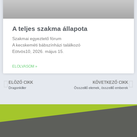
A teljes szakma állapota
Szakmai egyeztető fórum
A kecskeméti bábszínházi találkozó
Eötvös10, 2026. május 15.
ELOLVASOM »
ELÖZŐ CIKK
KÖVETKEZŐ CIKK
Dragonkiller
Összeillő elemek, összeillő emberek