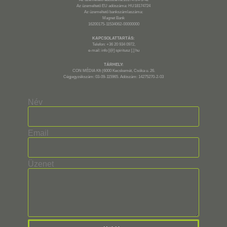
Az üzemeltető EU adószáma: HU18174724
Az üzemeltető bankszámlaszáma:
Magnet Bank
16200175-11534062-00000000
KAPCSOLATTARTÁS:
Telefon: +36 20 934 0972,
e-mail: info [@] spiritusz [.] hu
TÁRHELY:
CON MÉDIA Kft (6000 Kecskemét, Csóka u. 26.
Cégjegyzékszám: 03-09-115965. Adószám: 14275270-2-03
Név
Email
Üzenet