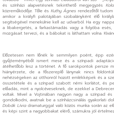
és színházi alapvetésnek tekinthető megjegyzés
Kol
közreműködője. Tőle és
Kuthy Ágnes
rendezőtől tudom m
amikor a királyfi palotájában szobalányként élő király
segítségével menekülnie kell az udvarból. Ha egy nappa
a libakergetés, a farkastámadás vagy a folyóba esés
mozgásait tervezi, és a bábokat is láthattam volna. Kív
Előzetesen nem lőnék le semmilyen poént, épp ezé
gyűjteményéből ismert mese és a színpadi adaptáció
átélhetőbb lesz a történet. A fő sarokpontok persze
hiányérzete, de a főszereplő lánynak nincs földönt
nehézségeken az otthonról hozott emlékképek és a szere
összetétele és a színpad szabott némi korlátot, és p
előadás, mint a nyolcéveseknek, de ezekkel a Debrece
voltak. Mivel a Vojtinában nagyon nagy a színpad és a
gondolkodni, avatnak be a színházcsinálás gyakorlati dol
Dobák Lívia
dramaturggal való közös munka során az elő
és képi szint a nagyobbakat elérő, számukra jól értelmez