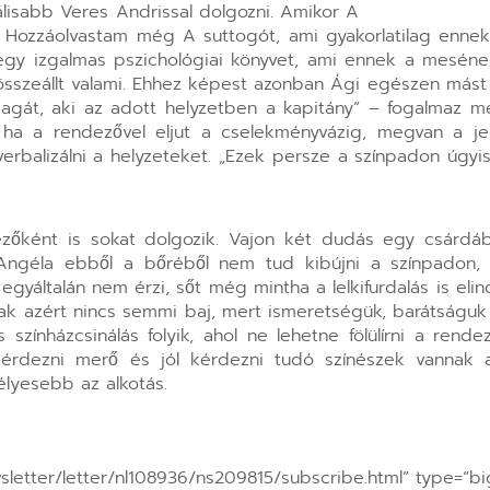
isabb Veres Andrissal dolgozni. Amikor A
em. Hozzáolvastam még A suttogót, ami gyakorlatilag enn
m egy izgalmas pszichológiai könyvet, ami ennek a meséne
 összeállt valami. Ehhez képest azonban Ági egészen mást
magát, aki az adott helyzetben a kapitány” – fogalmaz
 ha a rendezővel eljut a cselekményvázig, megvan a je
erbalizálni a helyzeteket. „Ezek persze a színpadon úgyis 
ezőként is sokat dolgozik. Vajon két dudás egy csárd
y Angéla ebből a bőréből nem tud kibújni a színpadon,
egyáltalán nem érzi, sőt még mintha a lelkifurdalás is eli
sak azért nincs semmi baj, mert ismeretségük, barátságuk
színházcsinálás folyik, ahol ne lehetne fölülírni a rende
 kérdezni merő és jól kérdezni tudó színészek vannak 
lyesebb az alkotás.
sletter/letter/nl108936/ns209815/subscribe.html” type=”bi