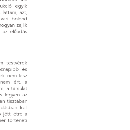
ukció egyik
láttam, azt,
dvari bolond
ogyan zajlik
i az előadás
m testvérek
öznapibb és
nek nem lesz
 nem ért, a
, a társulat
es legyen az
en tisztában
adásban kell
 jött létre a
er történeti