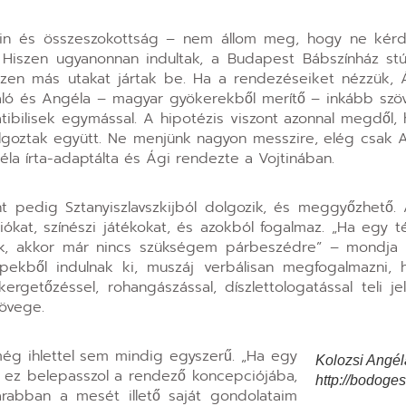
tin és összeszokottság – nem állom meg, hogy ne kér
 Hiszen ugyanonnan indultak, a Budapest Bábszínház stú
zen más utakat jártak be. Ha a rendezéseiket nézzük, Á
záló és Angéla – magyar gyökerekből merítő – inkább sz
ibilisek egymással. A hipotézis viszont azonnal megdől, 
lgoztak együtt. Ne menjünk nagyon messzire, elég csak A
la írta-adaptálta és Ági rendezte a Vojtinában.
t pedig Sztanyiszlavszkijból dolgozik, és meggyőzhető. 
ciókat, színészi játékokat, és azokból fogalmaz. „Ha egy 
nék, akkor már nincs szükségem párbeszédre” – mondja
épekből indulnak ki, muszáj verbálisan megfogalmazni,
rgetőzéssel, rohangászással, díszlettologatással teli jel
zövege.
még ihlettel sem mindig egyszerű. „Ha egy
Kolozsi Angéla
s ez belepasszol a rendező koncepciójába,
http://bodoge
abban a mesét illető saját gondolataim