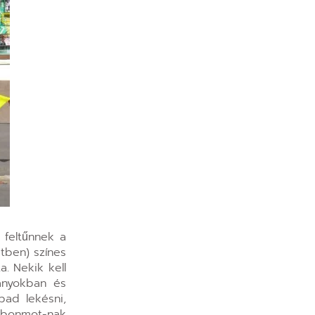
r feltűnnek a
tben) színes
. Nekik kell
rányokban és
bad lekésni,
e bonmot-nak