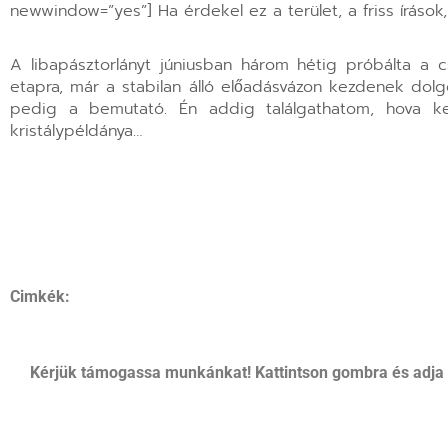
newwindow=”yes”] Ha érdekel ez a terület, a friss írások, t
A libapásztorlányt júniusban három hétig próbálta a
etapra, már a stabilan álló előadásvázon kezdenek dolgo
pedig a bemutató. Én addig találgathatom, hova ke
kristálypéldánya…
Cimkék:
Kérjük támogassa munkánkat! Kattintson gombra és adja