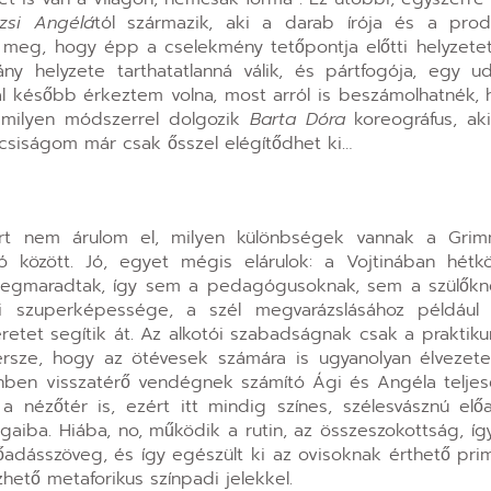
ozsi Angélá
tól származik, aki a darab írója és a prod
eg, hogy épp a cselekmény tetőpontja előtti helyzetet 
lány helyzete tarthatatlanná válik, és pártfogója, egy u
l később érkeztem volna, most arról is beszámolhatnék, h
, milyen módszerrel dolgozik
Barta Dóra
koreográfus, ak
áncsiságom már csak ősszel elégítődhet ki…
rt nem árulom el, milyen különbségek vannak a Grim
 között. Jó, egyet mégis elárulok: a Vojtinában hétk
 megmaradtak, így sem a pedagógusoknak, sem a szülők
úli szuperképessége, a szél megvarázslásához például
tet segítik át. Az alkotói szabadságnak csak a praktikum
ersze, hogy az ötévesek számára is ugyanolyan élvezet
nben visszatérő vendégnek számító Ági és Angéla teljes
 nézőtér is, ezért itt mindig színes, szélesvásznú elő
gaiba. Hiába, no, működik a rutin, az összeszokottság, így
adásszöveg, és így egészült ki az ovisoknak érthető prim
hető metaforikus színpadi jelekkel.