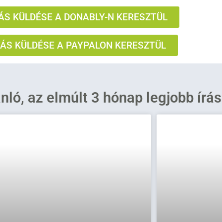
S KÜLDÉSE A DONABLY-N KERESZTÜL
S KÜLDÉSE A PAYPALON KERESZTÜL
ánló, az elmúlt 3 hónap legjobb írá