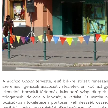
A
Michac Gábor
tervezte, első blikkre stilizált renesz
szellemes, igencsak asszociatív részletek, amikből azt 
elemeiből bonyolult térformák, különböző színpadképek j
tologatniuk ide-oda a lépcsőt, a várfalat. És mintha
pozíciókban tökéletesen pontosan kell illesszék össze
továbbá – mivel egy színházi előadásról van szó – „hely