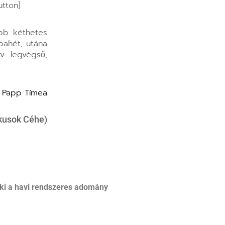
utton]
abb kéthetes
bahét, utána
v legvégső,
Papp Tímea
ikusok Céhe)
ki a havi rendszeres adomány