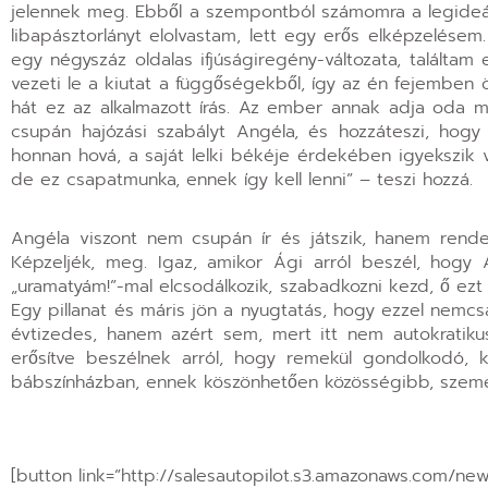
jelennek meg. Ebből a szempontból számomra a legideál
libapásztorlányt elolvastam, lett egy erős elképzelés
egy négyszáz oldalas ifjúságiregény-változata, találta
vezeti le a kiutat a függőségekből, így az én fejemben
hát ez az alkalmazott írás. Az ember annak adja oda 
csupán hajózási szabályt Angéla, és hozzáteszi, hogy
honnan hová, a saját lelki békéje érdekében igyekszik v
de ez csapatmunka, ennek így kell lenni” – teszi hozzá.
Angéla viszont nem csupán ír és játszik, hanem rend
Képzeljék, meg. Igaz, amikor Ági arról beszél, hog
„uramatyám!”-mal elcsodálkozik, szabadkozni kezd, ő ezt 
Egy pillanat és máris jön a nyugtatás, hogy ezzel nemc
évtizedes, hanem azért sem, mert itt nem autokratikus 
erősítve beszélnek arról, hogy remekül gondolkodó,
bábszínházban, ennek köszönhetően közösségibb, szemé
[button link=”http://salesautopilot.s3.amazonaws.com/new