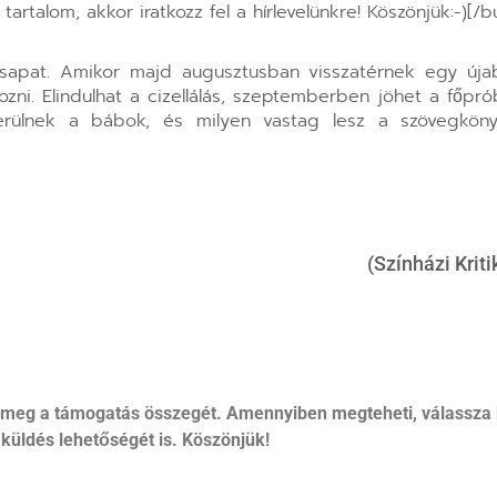
artalom, akkor iratkozz fel a hírlevelünkre! Köszönjük:-)[/b
 csapat. Amikor majd augusztusban visszatérnek egy új
zni. Elindulhat a cizellálás, szeptemberben jöhet a főpró
rülnek a bábok, és milyen vastag lesz a szövegköny
(Színházi Krit
 meg a támogatás összegét. Amennyiben megteheti, válassza 
küldés lehetőségét is. Köszönjük!