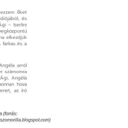
dezzem őket
diójából, és
gi – berlini
övegközpontú
ha elkezdjük
 farkas és a
Angéla arról
tér számomra
 Ági, Angéla
 honnan hova
enet, az író
 (forrás:
sszomorilla.blogspot.com)