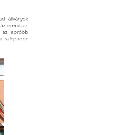
d: állványok
ínházteremben
s az apróbb
 a színpadon