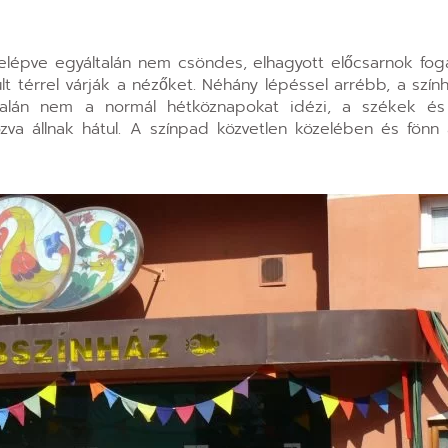
lépve egyáltalán nem csöndes, elhagyott előcsarnok foga
ult térrel várják a nézőket. Néhány lépéssel arrébb, a sz
ltalán nem a normál hétköznapokat idézi, a székek é
a állnak hátul. A színpad közvetlen közelében és fönn