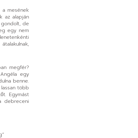
ek a mesének
k az alapján
 gondolt, de
 meg egy nem
lenetenkénti
átalakulnak,
ában megfér?
 Angéla egy
ndulna benne.
 lassan több
zőt. Egymást
a debreceni
g”