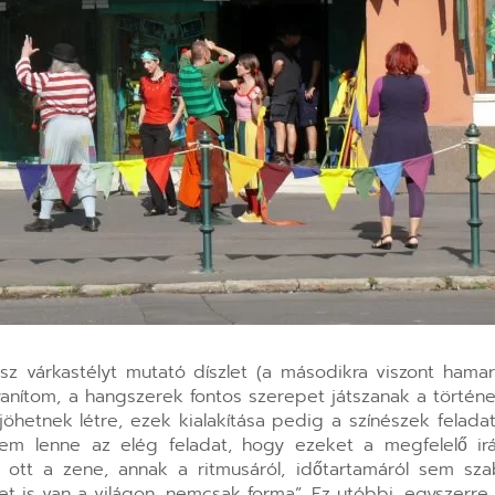
ánsz várkastélyt mutató díszlet (a másodikra viszont hama
gyanítom, a hangszerek fontos szerepet játszanak a történe
öhetnek létre, ezek kialakítása pedig a színészek feladata
 nem lenne az elég feladat, hogy ezeket a megfelelő i
, ott a zene, annak a ritmusáról, időtartamáról sem sza
zet is van a világon, nemcsak forma”. Ez utóbbi, egyszerr