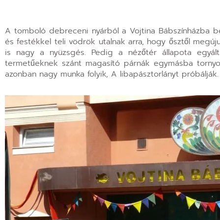
A tomboló debreceni nyárból a Vojtina Bábszínházba be
és festékkel teli vödrök utalnak arra, hogy ősztől megúj
is nagy a nyüzsgés. Pedig a nézőtér állapota egyá
termetűeknek szánt magasító párnák egymásba tornyozv
azonban nagy munka folyik, A libapásztorlányt próbálják.