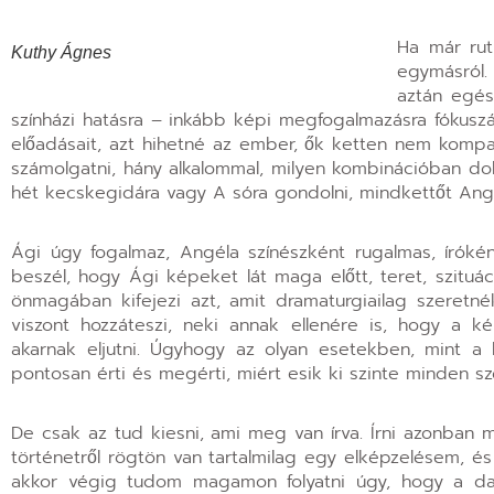
Ha már ru
Kuthy Ágnes
egymásról.
aztán egés
színházi hatásra – inkább képi megfogalmazásra fókus
előadásait, azt hihetné az ember, ők ketten nem kompat
számolgatni, hány alkalommal, milyen kombinációban do
hét kecskegidára vagy A sóra gondolni, mindkettőt Angé
Ági úgy fogalmaz, Angéla színészként rugalmas, írókén
beszél, hogy Ági képeket lát maga előtt, teret, szituá
önmagában kifejezi azt, amit dramaturgiailag szeret
viszont hozzáteszi, neki annak ellenére is, hogy a k
akarnak eljutni. Úgyhogy az olyan esetekben, mint a ke
pontosan érti és megérti, miért esik ki szinte minden s
De csak az tud kiesni, ami meg van írva. Írni azonban 
történetről rögtön van tartalmilag egy elképzelésem, é
akkor végig tudom magamon folyatni úgy, hogy a dar