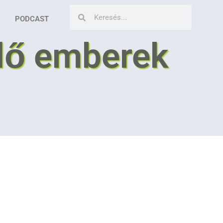
PODCAST
llő emberek