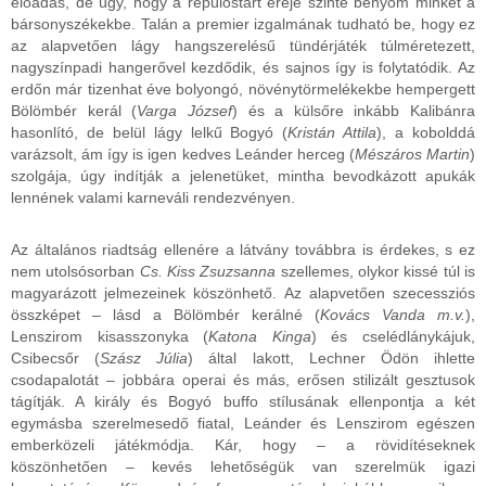
előadás, de úgy, hogy a repülőstart ereje szinte benyom minket a
bársonyszékekbe. Talán a premier izgalmának tudható be, hogy ez
az alapvetően lágy hangszerelésű tündérjáték túlméretezett,
nagyszínpadi hangerővel kezdődik, és sajnos így is folytatódik. Az
erdőn már tizenhat éve bolyongó, növénytörmelékekbe hempergett
Bölömbér kerál (
Varga József
) és a külsőre inkább Kalibánra
hasonlító, de belül lágy lelkű Bogyó (
Kristán Attila
), a kobolddá
varázsolt, ám így is igen kedves Leánder herceg (
Mészáros Martin
)
szolgája, úgy indítják a jelenetüket, mintha bevodkázott apukák
lennének valami karneváli rendezvényen.
Az általános riadtság ellenére a látvány továbbra is érdekes, s ez
nem utolsósorban
Cs. Kiss Zsuzsanna
szellemes, olykor kissé túl is
magyarázott jelmezeinek köszönhető. Az alapvetően szecessziós
összképet – lásd a Bölömbér kerálné (
Kovács Vanda m.v.
),
Lenszirom kisasszonyka (
Katona Kinga
) és cselédlánykájuk,
Csibecsőr (
Szász Júlia
) által lakott, Lechner Ödön ihlette
csodapalotát – jobbára operai és más, erősen stilizált gesztusok
tágítják. A király és Bogyó buffo stílusának ellenpontja a két
egymásba szerelmesedő fiatal, Leánder és Lenszirom egészen
emberközeli játékmódja. Kár, hogy – a rövidítéseknek
köszönhetően – kevés lehetőségük van szerelmük igazi