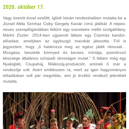
2020. október 17.
Vagy tizenöt évvel ezelőtt, Iglódi István rendezésében mutatta be a
József Attila Színház Csiky Gergely Kaviár című játékát. A népes-
neves szereplőgárdában feltűnt egy szeretetre méltó szolgálólány,
Márkó Eszter
. 2014-ben ugyanott láttam egy Csizmás kandúr-
előadást, amelyben az ügybuzgó macskát játszotta. Föl is
jegyeztem, hogy „ő határozza meg az egész játék ritmusát…
Mozgása, beszéde könnyed és kecses, iróniája, poentírozó
készsége általános színpadi okosságot mutat.” S láttam még egy
Nyakigláb, Csupaháj, Málészáj-produkciót, aminek ő már a
rendezője volt. Azért emlékszem rá, mert az igen hagyományos
előadásban volt pár megoldás, ami jó érzékű rendező jelenlétét
mutatta.