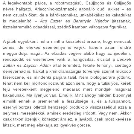
A legelvontabb páros, a robotmozgású, Csújjogós és Csijjegős
névre hallgató, Arlecchino-származék ajtónálló duó, akiket – és
nem csupán őket, de a kárókatonákat, unkabékákat és kakadukat
is megjelenítő –
Ács Eszter
és
Berettyán Nándor
játszanak,
tiszteletreméltó odaadással, szédítő iramban váltogatva figurákat.
A játék egyébként néha mintha késztetést érezne, hogy nemcsak
zenés, de énekes eseménnyé is váljék, hanem aztán rendre
meggondolja magát. Az előadás végére alább hagy az ijedelem,
rendeződik és viselhetővé válik a hangosítás, elcsitul a
Lenkefi
Zoltán
és
Zayzon Ádám
által teremtett, fekete felhőnyi, csettegő
denevérhad is, halkul a krimidramaturgia törvényei szerint működő
kísérőzene, és mindenki párjára talál. Nem biológiaórára jöttünk,
tehát nem kell morfondíroznunk azon sem, hogy a túlsúlyos, kerek
fejű verebekként megjelenő madarak mért mondják magukat
kakadunak. Ma ilyenjük van. Elmúlik. Mint ahogy minden bizonnyal
elmúlik ennek a premiernek a feszültsége is, és a túlspannolt,
ezernyi borzas ötlettől hemzsegő produkció visszaszelídül azzá a
selymes mesejátékká, aminek eredetileg íródott. Vagy nem. Akkor
csak titkon üzenjük: költészet ám ez, a javából, csak most kevéssé
látszik, mert még eltakarja az igyekvés görcse.