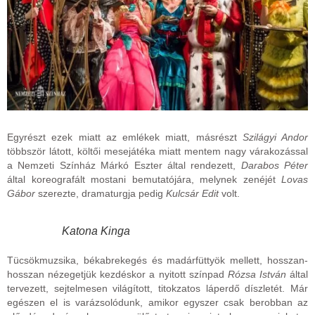
Egyrészt ezek miatt az emlékek miatt, másrészt
Szilágyi Andor
többször látott, költői mesejátéka miatt mentem nagy várakozással
a Nemzeti Színház Márkó Eszter által rendezett,
Darabos Péter
által koreografált mostani bemutatójára, melynek zenéjét
Lovas
Gábor
szerezte, dramaturgja pedig
Kulcsár Edit
volt.
Katona Kinga
Tücsökmuzsika, békabrekegés és madárfüttyök mellett, hosszan-
hosszan nézegetjük kezdéskor a nyitott színpad
Rózsa István
által
tervezett, sejtelmesen világított, titokzatos láperdő díszletét. Már
egészen el is varázsolódunk, amikor egyszer csak berobban az