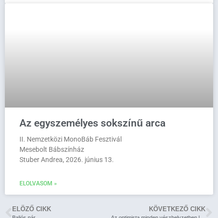
Az egyszemélyes sokszínű arca
II. Nemzetközi MonoBáb Fesztivál
Mesebolt Bábszínház
Stuber Andrea, 2026. június 13.
ELOLVASOM »
ELÖZŐ CIKK
KÖVETKEZŐ CIKK
Baljós pár
„Az optimista minden vészhelyzetben lehetőséget lát”