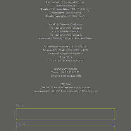
A kiadó és üzemeltető rövidített neve:
Spiritusz Egyesület
A kiadásért és üzemeltetésért felel:
Csák György
Főszerkesztő:
Stuber Andrea
Marketing vezető/web:
Szöllősi Tamás
*
A kiadó és üzemeltető székhelye:
1101 Budapest Pongrác köz 5.
Az üzemeltető postacíme:
1101 Budapest Pongrác köz 5.
Az üzemeltető bírósági nyilvántartási száma: 9640
Az üzemeltető adószáma:18174724-1-42
Az üzemeltető EU adószáma: HU18174724
Az üzemeltető bankszámlaszáma:
Magnet Bank
16200175-11534062-00000000
KAPCSOLATTARTÁS:
Telefon: +36 20 934 0972,
e-mail: info [@] spiritusz [.] hu
TÁRHELY:
CON MÉDIA Kft (6000 Kecskemét, Csóka u. 26.
Cégjegyzékszám: 03-09-115965. Adószám: 14275270-2-03
Név
Email