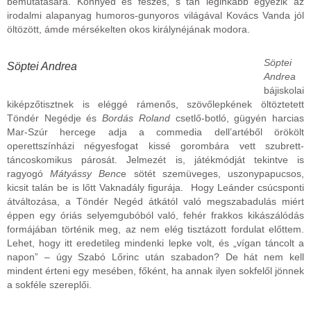
bemutatására. Könnyed és feszes, s tán leginkább egyezik az
irodalmi alapanyag humoros-gunyoros világával Kovács Vanda jól
öltözött, ámde mérsékelten okos királynéjának modora.
Söptei
Söptei Andrea
Andrea
bájiskolai
kiképzőtisztnek is eléggé rámenős, szövőlepkének öltöztetett
Töndér Negédje és
Bordás Roland
csetlő-botló, gügyén harcias
Mar-Szúr hercege adja a commedia dell’artéből örökölt
operettszínházi négyesfogat kissé gorombára vett szubrett-
táncoskomikus párosát. Jelmezét is, játékmódját tekintve is
ragyogó
Mátyássy Benc
e sötét szemüveges, uszonypapucsos,
kicsit talán be is lőtt Vaknadály figurája. Hogy Leánder csúcsponti
átváltozása, a Töndér Negéd átkától való megszabadulás miért
éppen egy óriás selyemgubóból való, fehér frakkos kikászálódás
formájában történik meg, az nem elég tisztázott fordulat előttem.
Lehet, hogy itt eredetileg mindenki lepke volt, és „vígan táncolt a
napon” – úgy Szabó Lőrinc után szabadon? De hát nem kell
mindent érteni egy mesében, főként, ha annak ilyen sokfelől jönnek
a sokféle szereplői.