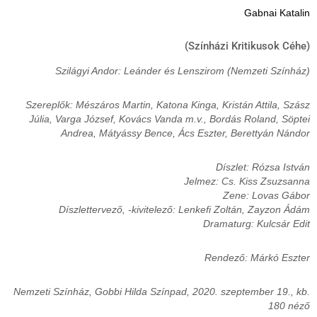
Gabnai Katalin
(Színházi Kritikusok Céhe)
Szilágyi Andor: Leánder és Lenszirom (Nemzeti Színház)
Szereplők: Mészáros Martin, Katona Kinga, Kristán Attila, Szász
Júlia, Varga József, Kovács Vanda m.v., Bordás Roland, Söptei
Andrea, Mátyássy Bence, Ács Eszter, Berettyán Nándor
Díszlet: Rózsa István
Jelmez: Cs. Kiss Zsuzsanna
Zene: Lovas Gábor
Díszlettervező, -kivitelező: Lenkefi Zoltán, Zayzon Ádám
Dramaturg: Kulcsár Edit
Rendező: Márkó Eszter
Nemzeti Színház, Gobbi Hilda Színpad, 2020. szeptember 19., kb.
180 néző