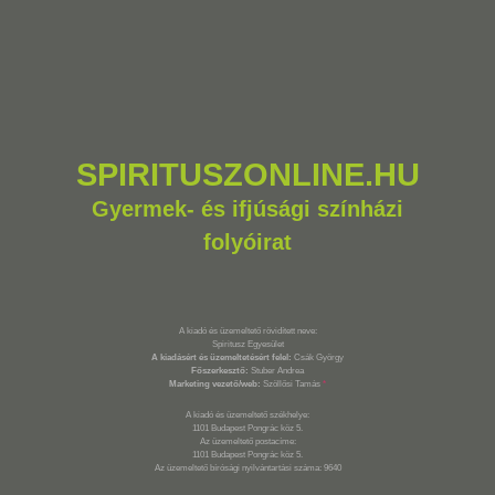
SPIRITUSZONLINE.HU
Gyermek- és ifjúsági színházi
folyóirat
A kiadó és üzemeltető rövidített neve:
Spiritusz Egyesület
A kiadásért és üzemeltetésért felel:
Csák György
Főszerkesztő:
Stuber Andrea
Marketing vezető/web:
Szöllősi Tamás
*
A kiadó és üzemeltető székhelye:
1101 Budapest Pongrác köz 5.
Az üzemeltető postacíme:
1101 Budapest Pongrác köz 5.
Az üzemeltető bírósági nyilvántartási száma: 9640