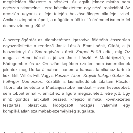
megfelelően öltöztette a hősöket. Az egyik jelmez mintha nem
egészen stimmelne – erre következtettem egy nézői reakcióból. Az
oroszlán ugyanis a feje tetején hozzávetőleges állatfejet visel.
Amikor színpadra lépett, a mögöttem ülő kisfiú örömmel ismerte fel
és nevezte meg: Süni!
A szereplőgárdát az álombetéthez igazodva fölöttébb ésszerűen
egyszerűsítette a rendező Janik László. Emmi nénit, Gildát, a jó
boszorkányt és Smaragdváros őreit
Zorgel Enikő
adta, míg Oz
maga a Henri bácsit is játszó Janik László. A Madárijesztő, a
Bádogember és az Oroszlán képében szintén nem ismeretlenek
jelentek meg Dorka álmában, hanem a kansasi famíliához tartozó
fiúk: Bill, Vill és Fill. Vagyis
Pásztor Tibor
,
Krajnik-Balogh Gábor
és
Fellinger Domonkos
. Közülük is kiemelkedőnek találtam Pásztor
Tibort, aki beletette a Madárijesztőbe mindazt – sem kevesebbet,
sem többet annál –, amitől ez a figura megszületett, létre jött. Úgy
mint: gondos, artikulált beszéd, kifejező mimika, következetes
testtartás, plasztikus, kidolgozott mozgás, valamint egy
komplikálatlan szalmabáb-személyiség sugallata.