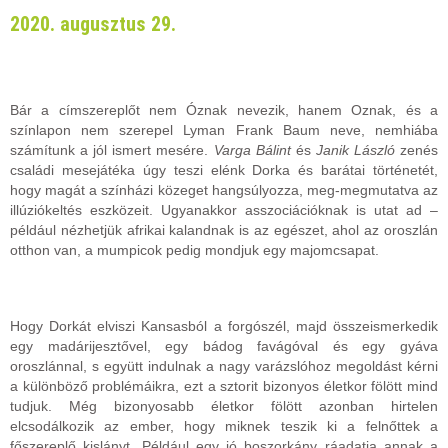
2020. augusztus 29.
Bár a címszereplőt nem Óznak nevezik, hanem Oznak, és a
színlapon nem szerepel Lyman Frank Baum neve, nemhiába
számítunk a jól ismert mesére.
Varga Bálint
és
Janik László
zenés
családi mesejátéka úgy teszi elénk Dorka és barátai történetét,
hogy magát a színházi közeget hangsúlyozza, meg-megmutatva az
illúziókeltés eszközeit. Ugyanakkor asszociációknak is utat ad –
például nézhetjük afrikai kalandnak is az egészet, ahol az oroszlán
otthon van, a mumpicok pedig mondjuk egy majomcsapat.
Hogy Dorkát elviszi Kansasból a forgószél, majd összeismerkedik
egy madárijesztővel, egy bádog favágóval és egy gyáva
oroszlánnal, s együtt indulnak a nagy varázslóhoz megoldást kérni
a különböző problémáikra, ezt a sztorit bizonyos életkor fölött mind
tudjuk. Még bizonyosabb életkor fölött azonban hirtelen
elcsodálkozik az ember, hogy miknek teszik ki a felnőttek a
főszereplő kislányt. Például egy jó boszorkány ráadatja annak a