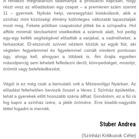
A rendező meghatározó találmánya a produkció kapcsán, hogy
részt vesz az előadásban egy csapat – a premieren szám szerint
11 – gyermek. Nyilván helyi, veresegyházi kisiskolások, akik a
színház mint közösségi élmény különleges változatát tapasztalják
most meg. Fekete pólóban csapatostul jöttek be a színpadra. Hol
afféle minimál tánckarként viselkedtek a számok alatt, hol pedig
egy-egy kellék segítségével előadták a varjakat, a vadméheket, a
farkasokat. El-elszoruló szívvel néztem köztük az egyik fiút, aki
végtelen fegyelemmel és figyelemmel csinált mindent pontosan
úgy, ahogy kell, ahogyan a többiek is. Ám őrajta egyetlen
másodpercig sem lehetett felfedezni derűt, könnyedséget, mosolyt,
örömöt vagy belefeledkezést.
Végül is ez még csak a bemutató volt a Mézesvölgyi Nyárban. Az
előadást feltehetően beviszik ősszel a Veres 1 Színház épületébe,
tehát a gyerekek előtt hosszabb széria állhat. Gondolom, ez a fiú rá
fog kapni a színház ízére, a játék örömére. Erre kisebb-nagyobb
téttel fogadni is mernék.
Stuber Andrea
(Színházi Kritikusok Céhe)