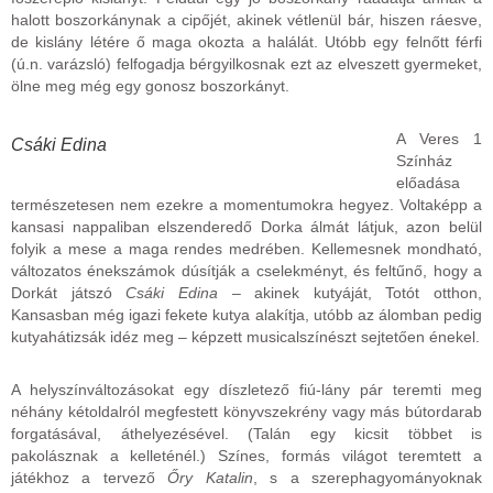
halott boszorkánynak a cipőjét, akinek vétlenül bár, hiszen ráesve,
de kislány létére ő maga okozta a halálát. Utóbb egy felnőtt férfi
(ú.n. varázsló) felfogadja bérgyilkosnak ezt az elveszett gyermeket,
ölne meg még egy gonosz boszorkányt.
A Veres 1
Csáki Edina
Színház
előadása
természetesen nem ezekre a momentumokra hegyez. Voltaképp a
kansasi nappaliban elszenderedő Dorka álmát látjuk, azon belül
folyik a mese a maga rendes medrében. Kellemesnek mondható,
változatos énekszámok dúsítják a cselekményt, és feltűnő, hogy a
Dorkát játszó
Csáki Edina
– akinek kutyáját, Totót otthon,
Kansasban még igazi fekete kutya alakítja, utóbb az álomban pedig
kutyahátizsák idéz meg – képzett musicalszínészt sejtetően énekel.
A helyszínváltozásokat egy díszletező fiú-lány pár teremti meg
néhány kétoldalról megfestett könyvszekrény vagy más bútordarab
forgatásával, áthelyezésével. (Talán egy kicsit többet is
pakolásznak a kelleténél.) Színes, formás világot teremtett a
játékhoz a tervező
Őry Katalin
, s a szerephagyományoknak