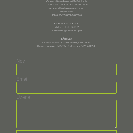
Az üzemeltető adószáma:18174724-1-42
Az üzemeltető EU adószáma: HU18174724
Az üzemeltető bankszámlaszáma:
Magnet Bank
16200175-11534062-00000000
KAPCSOLATTARTÁS:
Telefon: +36 20 934 0972,
e-mail: info [@] spiritusz [.] hu
TÁRHELY:
CON MÉDIA Kft (6000 Kecskemét, Csóka u. 26.
Cégjegyzékszám: 03-09-115965. Adószám: 14275270-2-03
Név
Email
Üzenet