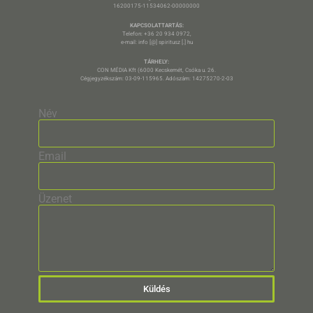
16200175-11534062-00000000
KAPCSOLATTARTÁS:
Telefon: +36 20 934 0972,
e-mail: info [@] spiritusz [.] hu
TÁRHELY:
CON MÉDIA Kft (6000 Kecskemét, Csóka u. 26.
Cégjegyzékszám: 03-09-115965. Adószám: 14275270-2-03
Név
Email
Üzenet
Küldés