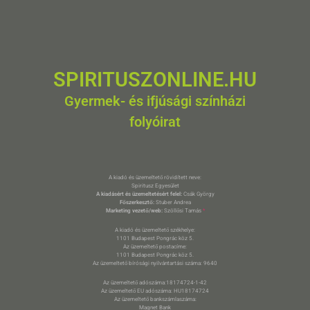
SPIRITUSZONLINE.HU
Gyermek- és ifjúsági színházi
folyóirat
A kiadó és üzemeltető rövidített neve:
Spiritusz Egyesület
A kiadásért és üzemeltetésért felel:
Csák György
Főszerkesztő:
Stuber Andrea
Marketing vezető/web:
Szöllősi Tamás
*
A kiadó és üzemeltető székhelye:
1101 Budapest Pongrác köz 5.
Az üzemeltető postacíme:
1101 Budapest Pongrác köz 5.
Az üzemeltető bírósági nyilvántartási száma: 9640
Az üzemeltető adószáma:18174724-1-42
Az üzemeltető EU adószáma: HU18174724
Az üzemeltető bankszámlaszáma:
Magnet Bank