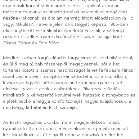
egy másik korból ránk maradt leletek. Izgalmat azonban
mégsem csupán a színháztörténészi hajlamokkal megáldott
nézőnek okoznak: az általam nemrég látott előadásokon (a Hol
vagy, Mikulás?, illetve a jelen cikk tárgyát képező, 1985-ben
először játszott Eszti álmából újraéledő Porzsák, a sárkány)
odaadó és lelkes gyerekközönséget csavart az ujjai köré
Siklósi Gábor
és
Fers Klára
.
Mindkét szóban forgó előadás tárgyanimációs technikára épül,
és (élő meg a) báb főszereplői megegyeznek, sőt a két
történet között is számos hasonlóságot lehet felfedezni. Nincs
ezzel baj, a bevált recepten kár változtatni, és a csöndben,
kíváncsian figyelő, néha hangosan felkacagó gyerekeket
elnézve igazat is adok az alkotóknak. Pikareszk-előadás
mindkettő: a kényszerítő körülmények hatására a rongybaba és
a játékmackó elhagyja komfortzónáját, vagyis tulajdonosuk, a
mindvégig láthatatlan Eszti szobáját.
Az Esztit logisztikai okokból nem megajándékozó Télapó
nyomába ketten erednek, a Porzsákban meg a játékmackót
kell kiimádkozni az őt elnyelő gonosz porszívó feneketlen