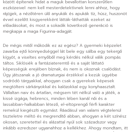
között építenek hidat a maguk bevallottan korszerűtlen
eszközeivel: nem kell mesterdetektívnek lenni ahhoz, hogy
rájöjjek, a nézőtéren ülő anyukák és apukák tíz, húsz, huszonöt
évvel ezelőtt kisgyerekként látták-láthatták ezeket az
előadásokat, és most a sokadik következő generáció is
megkapja a maga Figurina-adagját.
De mégis mitől működik ez az egész? A gyermeki képzelet
zavarba ejtő könnyedséggel lát bele egy sálba egy tekergő
kígyót, a viseltes ernyőből meg kérdés nélkül válik pompás
táltos. Siklósiék a fantáziateremtő és a saját láttató
képességük erejében bíznak, és nem is okoznak csalódást.
Úgy játszanak a jó dramaturgiai érzékkel a kezük ügyébe
sodródó tárgyakkal, ahogyan csak a gyerekek képesek
megtölteni sárkányokkal és kalózokkal egy konyhaasztalt.
Vállaltan naiv és ártatlan, mégsem tét nélkül való a játék, a
kissé izgága, hebrencs, minden lében kanál női és a
lassabban-halkabban létező, el-eltöprengő férfi karakter
remekül kiegészíti egymást. Ráadásul van valami végtelenül
tiszteletre méltó és megrendítő abban, ahogyan a két színész
okosan, szeretettel és alázattal nyúl sok századszor vagy
inkább ezredszer ugyanahhoz a kellékhez. Ahogy mondtam, itt