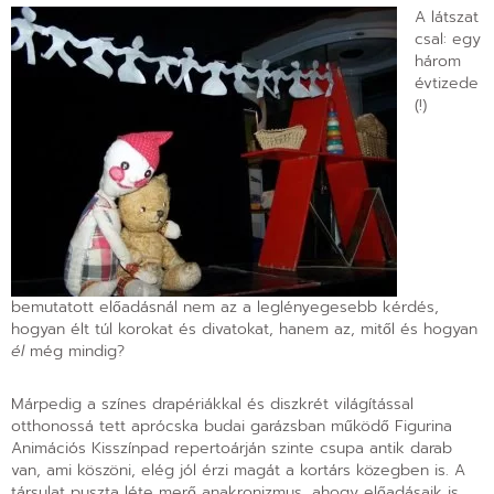
A látszat
csal: egy
három
évtizede
(!)
bemutatott előadásnál nem az a leglényegesebb kérdés,
hogyan élt túl korokat és divatokat, hanem az, mitől és hogyan
él
még mindig?
Márpedig a színes drapériákkal és diszkrét világítással
otthonossá tett aprócska budai garázsban működő Figurina
Animációs Kisszínpad repertoárján szinte csupa antik darab
van, ami köszöni, elég jól érzi magát a kortárs közegben is. A
társulat puszta léte merő anakronizmus, ahogy előadásaik is