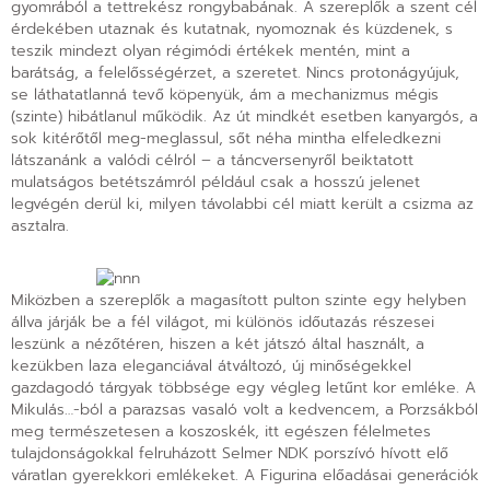
gyomrából a tettrekész rongybabának. A szereplők a szent cél
érdekében utaznak és kutatnak, nyomoznak és küzdenek, s
teszik mindezt olyan régimódi értékek mentén, mint a
barátság, a felelősségérzet, a szeretet. Nincs protonágyújuk,
se láthatatlanná tevő köpenyük, ám a mechanizmus mégis
(szinte) hibátlanul működik. Az út mindkét esetben kanyargós, a
sok kitérőtől meg-meglassul, sőt néha mintha elfeledkezni
látszanánk a valódi célról – a táncversenyről beiktatott
mulatságos betétszámról például csak a hosszú jelenet
legvégén derül ki, milyen távolabbi cél miatt került a csizma az
asztalra.
Miközben a szereplők a magasított pulton szinte egy helyben
állva járják be a fél világot, mi különös időutazás részesei
leszünk a nézőtéren, hiszen a két játszó által használt, a
kezükben laza eleganciával átváltozó, új minőségekkel
gazdagodó tárgyak többsége egy végleg letűnt kor emléke. A
Mikulás…-ból a parazsas vasaló volt a kedvencem, a Porzsákból
meg természetesen a koszoskék, itt egészen félelmetes
tulajdonságokkal felruházott Selmer NDK porszívó hívott elő
váratlan gyerekkori emlékeket. A Figurina előadásai generációk