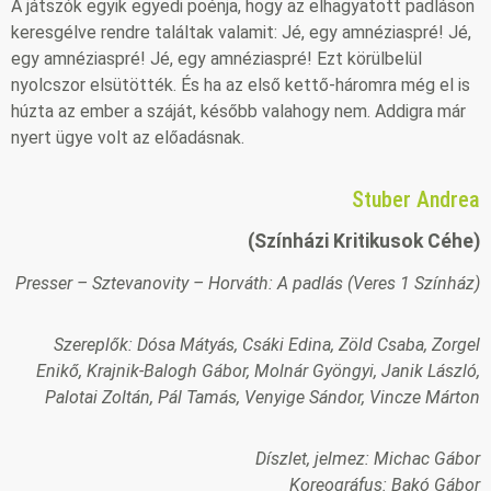
A játszók egyik egyedi poénja, hogy az elhagyatott padláson
keresgélve rendre találtak valamit: Jé, egy amnéziaspré! Jé,
egy amnéziaspré! Jé, egy amnéziaspré! Ezt körülbelül
nyolcszor elsütötték. És ha az első kettő-háromra még el is
húzta az ember a száját, később valahogy nem. Addigra már
nyert ügye volt az előadásnak.
Stuber Andrea
(Színházi Kritikusok Céhe)
Presser – Sztevanovity – Horváth: A padlás (Veres 1 Színház)
Szereplők: Dósa Mátyás, Csáki Edina, Zöld Csaba, Zorgel
Enikő, Krajnik-Balogh Gábor, Molnár Gyöngyi, Janik László,
Palotai Zoltán, Pál Tamás, Venyige Sándor, Vincze Márton
Díszlet, jelmez: Michac Gábor
Koreográfus: Bakó Gábor