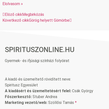
Elolvasom »
Elöző cikk
Megbirkózás
Következő cikk
Görög helyett Gömörbe
SPIRITUSZONLINE.HU
Gyermek- és ifjúsági színházi folyóirat
A kiadó és üzemeltető rövidített neve:
Spiritusz Egyesület
A kiadásért és üzemeltetésért felel:
Csák György
Főszerkesztő:
Stuber Andrea
Marketing vezető/web:
Szöllősi Tamás
*