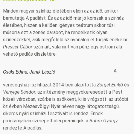
Minden magyar színház életében eljön az az idő, amikor
bemutatja A padlást. És az az idő már jó korszak a színház
életében, hiszen a kellően igényes teátrum akkor tűzi
műsorra ezt a zenés darabot, ha rendelkezik olyan
színészekkel, akik megfelelő színvonalon el tudják énekelni
Presser Gábor
számait, valamint van pénz egy ostrom alá
vehető padlás díszletére.
A
Csáki Edina, Janik László
veresegyházi színházat 2014-ben alapította
Zorgel Enikő
és
Venyige Sándor
, az intézmény meggyökeresedett a Pest
közeli városban, szárba is szökkent, ki is virágzott: az utóbbi
öt évben Mézesvölgyi Nyár néven nagy látogatottságú,
sikeres nyári színházi fesztivált is rendez. Ennek
programjában szerepelt idei premierjük, a
Böhm György
rendezte A padlás.