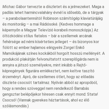
Michac Gábor
tervezte a díszletet és a jelmezeket. Maga a
padlás lehet harmincvalahány évnél is idősebb, de a tárgyak
– a parabolaantennától Robinson számítógép klaviatúrájáig
és monitoráig – a mai Rádiósoké. (Kedves hommage a
képernyőn a Magyar Televízió korabeli monoszkópja.) Az
öltözködési stílus fiatalos – bár a szellemek arcának
fehérsége ad némi kísérteties jelleget – és bizonyos kor
fölött az ember hajlamos elirigyelni Zorgel Enikő
Mamókájának színes kockákból horgolt hosszú mellényét. A
produkció plakátján felvonultatott szereplőgárda nem is
annyira a játszó személyekre, mint inkább a Rejtő-
képregények figuráira emlékeztet, nem keltve taszító
érzeményt. Apró, de szellemes ötlet, hogy az előadás
díszlete csocsót tartalmaz. Nyilván abból az apropóból,
hogy a rendes szöveggel nem rendelkező Barrabás
gengszter belépőjekor híresen csak ennyit mond: Stata!
Csocsó! (Vannak gyerekes háztartások, ahol ez élő
szólásmondás.)