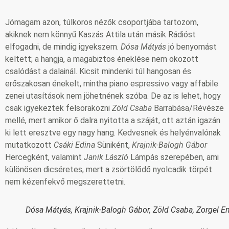
Jómagam azon, túlkoros nézők csoportjába tartozom,
akiknek nem könnyű Kaszás Attila után másik Rádióst
elfogadni, de mindig igyekszem.
Dósa Mátyás
jó benyomást
keltett; a hangja, a magabiztos éneklése nem okozott
csalódást a dalainál. Kicsit mindenki túl hangosan és
erőszakosan énekelt, mintha piano espressivo vagy affabile
zenei utasítások nem jöhetnének szóba. De az is lehet, hogy
csak igyekeztek felsorakozni
Zöld Csaba
Barrabása/Révésze
mellé, mert amikor ő dalra nyitotta a száját, ott aztán igazán
ki lett eresztve egy nagy hang. Kedvesnek és helyénvalónak
mutatkozott
Csáki Edina
Süniként,
Krajnik-Balogh Gábor
Hercegként, valamint
Janik László
Lámpás szerepében, ami
különösen dicséretes, mert a zsörtölődő nyolcadik törpét
nem kézenfekvő megszerettetni.
Dósa Mátyás, Krajnik-Balogh Gábor, Zöld Csaba, Zorgel E