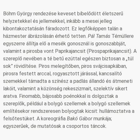
Böhm György rendezése keveset bíbelődött életszerű
helyzetekkel és jellemekkel, inkább a mesei jelleg
kibontakoztatásán fáradozott. Ez legfőképpen talán a
házmester ábrázolásán érhető tetten.
Pál Tamás
Témüllere
egyszerre állítja elő a mesék gonosznál is gonoszabbját,
valamint a pirosba vont Paprikajancsit (Pirospaprikajancsit). A
szereplő nevében a té betű ezúttal egészen biztosan a „túl
sok” rövidítése. Piros melegítőben, piros svájcisapkában,
pirosra festett arccal, rogyasztott járással, kancsalító
szemekkel támadta a színész a padlás állandó és átmeneti
lakóit, valamint a közönség rekeszizmait, szelektív sikert
aratva. Finomabb, bájosabb poénokkal is dolgoztak a
szereplők, például a bolygó szellemek a bolygó szellemek
említésekor rendszeresen bolyogtak kicsit: hullámoztatva a
felsőtestüket. A koreográfia
Bakó Gábor
munkája;
egyszerűek, de mutatósak a csoportos táncok.