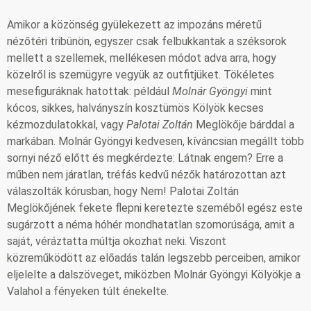
Amikor a közönség gyülekezett az impozáns méretű
nézőtéri tribünön, egyszer csak felbukkantak a széksorok
mellett a szellemek, mellékesen módot adva arra, hogy
közelről is szemügyre vegyük az outfitjüket. Tökéletes
mesefiguráknak hatottak: például
Molnár Gyöngyi
mint
kócos, sikkes, halványszín kosztümös Kölyök kecses
kézmozdulatokkal, vagy
Palotai Zoltán
Meglökője bárddal a
markában. Molnár Gyöngyi kedvesen, kíváncsian megállt több
sornyi néző előtt és megkérdezte: Látnak engem? Erre a
műben nem járatlan, tréfás kedvű nézők határozottan azt
válaszolták kórusban, hogy Nem! Palotai Zoltán
Meglökőjének fekete flepni keretezte szeméből egész este
sugárzott a néma hóhér mondhatatlan szomorúsága, amit a
saját, véráztatta múltja okozhat neki. Viszont
közreműködött az előadás talán legszebb perceiben, amikor
eljelelte a dalszöveget, miközben Molnár Gyöngyi Kölyökje a
Valahol a fényeken túlt énekelte.