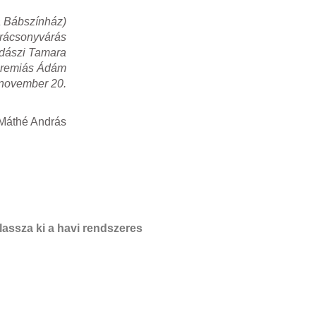
a Bábszínház)
rácsonyvárás
adászi Tamara
eremiás Ádám
 november 20.
 Máthé András
assza ki a havi rendszeres