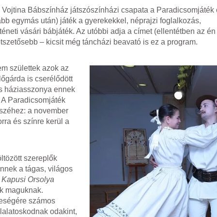
Vojtina Bábszínház játszószínházi csapata a Paradicsomjáték
bb egymás után) játék a gyerekekkel, néprajzi foglalkozás,
neti vásári bábjáték. Az utóbbi adja a címet (ellentétben az én
szetősebb – kicsit még táncházi beavató is ez a program.
m születtek azok az
lőgárda is cserélődött
ös háziasszonya ennek
) A Paradicsomjáték
észéhez: a november
ra és színre kerül a
ltözött szereplők
ennek a tágas, világos
t
Kapusi Orsolya
nek maguknak.
keségére számos
glalatoskodnak odakint,