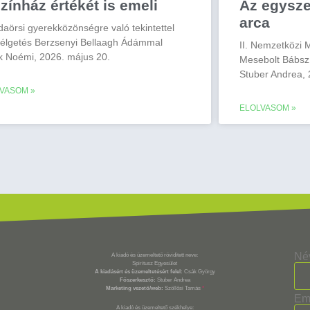
zínház értékét is emeli
Az egysz
arca
daörsi gyerekközönségre való tekintettel
élgetés Berzsenyi Bellaagh Ádámmal
II. Nemzetközi 
k Noémi, 2026. május 20.
Mesebolt Bábsz
Stuber Andrea, 
VASOM »
ELOLVASOM »
Né
A kiadó és üzemeltető rövidített neve:
Spiritusz Egyesület
A kiadásért és üzemeltetésért felel:
Csák György
Főszerkesztő:
Stuber Andrea
Marketing vezető/web:
Szöllősi Tamás
*
Em
A kiadó és üzemeltető székhelye: