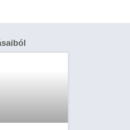
ásaiból