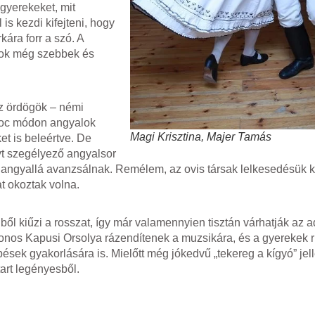
gyerekeket, mit
is kezdi kifejteni, hogy
ára forr a szó. A
nyok még szebbek és
az ördögök – némi
 hoc módon angyalok
Magi Krisztina, Majer Tamás
t is beleértve. De
yt szegélyező angyalsor
is angyallá avanzsálnak. Remélem, az ovis társak lelkesedésük 
 okoztak volna.
ől kiűzi a rosszat, így már valamennyien tisztán várhatják az a
onos Kapusi Orsolya rázendítenek a muzsikára, és a gyerekek r
pések gyakorlására is. Mielőtt még jókedvű „tekereg a kígyó” je
art legényesből.