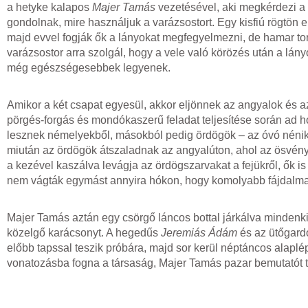
a hetyke kalapos
Majer Tamás
vezetésével, aki megkérdezi a 
gondolnak, mire használjuk a varázsostort. Egy kisfiú rögtön el 
majd evvel fogják ők a lányokat megfegyelmezni, de hamar tork
varázsostor arra szolgál, hogy a vele való körözés után a lá
még egészségesebbek legyenek.
Amikor a két csapat egyesül, akkor eljönnek az angyalok és 
pörgés-forgás és mondókaszerű feladat teljesítése során ad
lesznek némelyekből, másokból pedig ördögök – az óvó nénike
miután az ördögök átszaladnak az angyalúton, ahol az ösvén
a kezével kaszálva levágja az ördögszarvakat a fejükről, ők 
nem vágták egymást annyira hókon, hogy komolyabb fájdalmat
Majer Tamás aztán egy csörgő láncos bottal járkálva mindenkib
közelgő karácsonyt. A hegedűs
Jeremiás Ádám
és az ütőgard
előbb tapssal teszik próbára, majd sor kerül néptáncos alaplé
vonatozásba fogna a társaság, Majer Tamás pazar bemutatót t