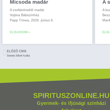
Micsoda madár
A s
A zsoltáréneklő madár
A bu
Vojtina Bábszínház
Besz
Papp Tímea, 2026. június 6.
Mari
ELOLVASOM »
ELOL
ELÖZŐ CIKK
Sosem lehet tudni
SPIRITUSZONLINE.HU
Gyermek- és ifjúsági színházi