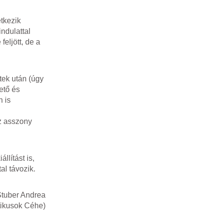
tkezik
ndulattal
feljött, de a
tek után (úgy
ető és
n is
i
z asszony
lítást is,
l távozik.
tuber Andrea
tikusok Céhe)