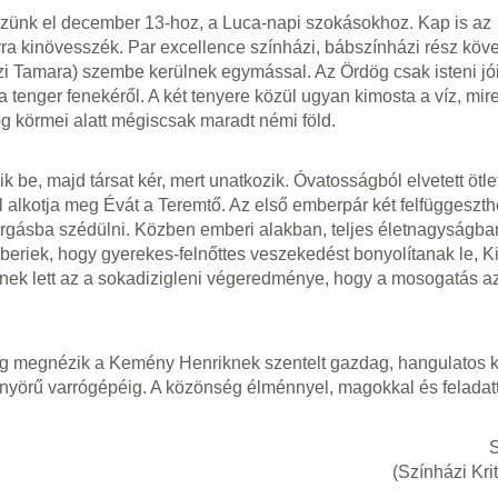
kezünk el december 13-hoz, a Luca-napi szokásokhoz. Kap is az
ra kinövesszék. Par excellence színházi, bábszínházi rész köve
szi Tamara) szembe kerülnek egymással. Az Ördög csak isteni jói
 a tenger fenekéről. A két tenyere közül ugyan kimosta a víz, mire 
ög körmei alatt mégiscsak maradt némi föld.
be, majd társat kér, mert unatkozik. Óvatosságból elvetett ötle
ól alkotja meg Évát a Teremtő. Az első emberpár két felfüggeszth
forgásba szédülni. Közben emberi alakban, teljes életnagyságba
eriek, hogy gyerekes-felnőttes veszekedést bonyolítanak le, K
nnek lett az a sokadizigleni végeredménye, hogy a mosogatás a
g megnézik a Kemény Henriknek szentelt gazdag, hangulatos kiál
yörű varrógépéig. A közönség élménnyel, magokkal és feladatta
S
(Színházi Kri