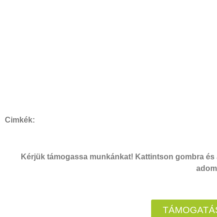
Cimkék:
Kérjük támogassa munkánkat! Kattintson gombra és a
adomá
TÁMOGATÁS