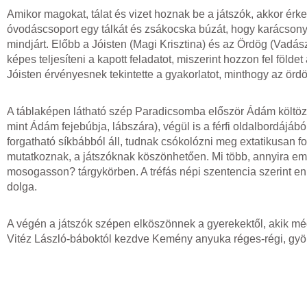
Amikor magokat, tálat és vizet hoznak be a játszók, akkor ér
óvodáscsoport egy tálkát és zsákocska búzát, hogy karácsony
mindjárt. Előbb a Jóisten (Magi Krisztina) és az Ördög (Vadá
képes teljesíteni a kapott feladatot, miszerint hozzon fel földet
Jóisten érvényesnek tekintette a gyakorlatot, minthogy az örd
A táblaképen látható szép Paradicsomba először Ádám költözik 
mint Ádám fejebúbja, lábszára), végül is a férfi oldalbordájáb
forgatható síkbábból áll, tudnak csókolózni meg extatikusan 
mutatkoznak, a játszóknak köszönhetően. Mi több, annyira emb
mosogasson? tárgykörben. A tréfás népi szentencia szerint e
dolga.
A végén a játszók szépen elköszönnek a gyerekektől, akik mé
Vitéz László-báboktól kezdve Kemény anyuka réges-régi, gyön