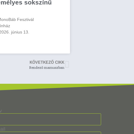
emélyes sokszínű
MonoBáb Fesztivál
ínház
2026. június 13.
KÖVETKEZŐ CIKK
Rendező mamuszban
v
ail