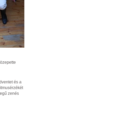
közepette
dventet és a
itmusérzékét
llegű zenés