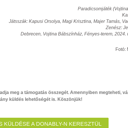
Paradicsomjáték (Vojtin
Ka
Játsszák: Kapusi Orsolya, Magi Krisztina, Majer Tamás, V
Zenész: J
Debrecen, Vojtina Bábszínház, Fényes-terem, 2024.
Fotó:
dja meg a támogatás összegét. Amennyiben megteheti, vál
ny küldés lehetőségét is. Köszönjük!
 KÜLDÉSE A DONABLY-N KERESZTÜL