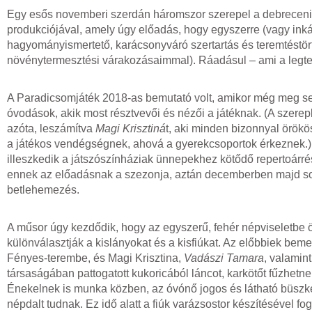
Egy esős novemberi szerdán háromszor szerepel a debreceni 
produkciójával, amely úgy előadás, hogy egyszerre (vagy inká
hagyományismertető, karácsonyváró szertartás és teremtéstörté
növénytermesztési várakozásaimmal). Ráadásul – ami a legtet
A Paradicsomjáték 2018-as bemutató volt, amikor még meg se
óvodások, akik most résztvevői és nézői a játéknak. (A szerep
azóta, leszámítva
Magi Krisztiná
t, aki minden bizonnyal örök
a játékos vendégségnek, ahová a gyerekcsoportok érkeznek.
illeszkedik a játszószínháziak ünnepekhez kötődő repertoárr
ennek az előadásnak a szezonja, aztán decemberben majd sor
betlehemezés.
A műsor úgy kezdődik, hogy az egyszerű, fehér népviseletbe ö
különválasztják a kislányokat és a kisfiúkat. Az előbbiek bem
Fényes-terembe, és Magi Krisztina,
Vadászi Tamara
, valamin
társaságában pattogatott kukoricából láncot, karkötőt fűzhet
Énekelnek is munka közben, az óvónő jogos és látható büsz
népdalt tudnak. Ez idő alatt a fiúk varázsostor készítésével fo