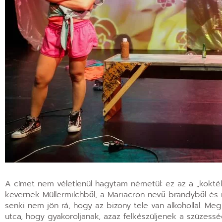
A címet nem véletlenül hagytam németül: ez az a „koktél”
kevernek Müllermilchből, a Mariacron nevű brandyből és m
senki nem jön rá, hogy az bizony tele van alkohollal. Megh
utca, hogy gyakoroljanak, azaz felkészüljenek a szüzessé