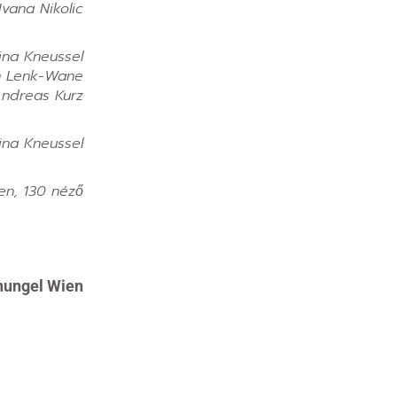
Ivana Nikolic
ina Kneussel
n Lenk-Wane
Andreas Kurz
ina Kneussel
en, 130 néző
chungel Wien