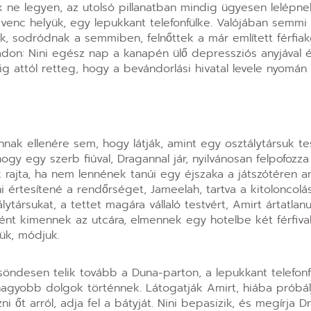
x ne legyen, az utolsó pillanatban mindig ügyesen lelépnek
dvenc helyük, egy lepukkant telefonfülke. Valójában semm
k, sodródnak a semmiben, felnőttek a már említett férfiak
adon: Nini egész nap a kanapén ülő depressziós anyjával 
g attól retteg, hogy a bevándorlási hivatal levele nyomán
nak ellenére sem, hogy látják, amint egy osztálytársuk te
ogy egy szerb fiúval, Dragannal jár, nyilvánosan felpofozza
ek rajta, ha nem lennének tanúi egy éjszaka a játszótéren 
i értesítené a rendőrséget, Jameelah, tartva a kitoloncolás
ytársukat, a tettet magára vállaló testvért, Amirt ártatlanu
ként kimennek az utcára, elmennek egy hotelbe két férfival
jük, módjuk.
söndesen telik tovább a Duna-parton, a lepukkant telefonf
agyobb dolgok történnek. Látogatják Amirt, hiába próbál
i őt arról, adja fel a bátyját. Nini bepasizik, és megírja D