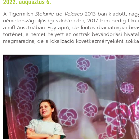
2022. augusztus 6.
A Tigermilch
Stefanie de Velasco
2013-ban kiadott, nagy
németországi ifjúsági színházakba, 2017-ben pedig film is
a mű Ausztriában. Egy apró, de fontos dramaturgiai beav
történet, a német helyett az osztrák bevándorlási hivat
megmaradna, de a lokalizáció következményeként sokkal