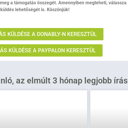
 meg a támogatás összegét. Amennyiben megteheti, válassza 
küldés lehetőségét is. Köszönjük!
S KÜLDÉSE A DONABLY-N KERESZTÜL
S KÜLDÉSE A PAYPALON KERESZTÜL
ánló, az elmúlt 3 hónap legjobb írá