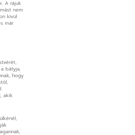
. A rájuk
i mást nem
on kívül
és már
stvérét,
 a bátyja,
annak, hogy
tól,
l
, akik
ülkénél,
ják
ragannak,