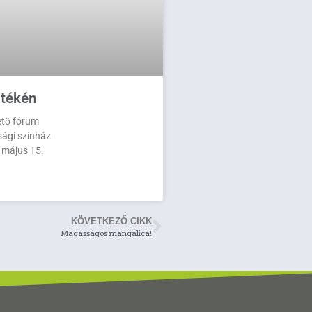
tékén
ető fórum
sági színház
 május 15.
KÖVETKEZŐ CIKK
Magasságos mangalica!