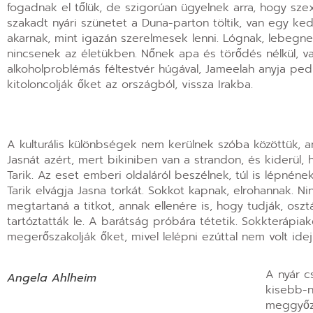
fogadnak el tőlük, de szigorúan ügyelnek arra, hogy sze
szakadt nyári szünetet a Duna-parton töltik, van egy ke
akarnak, mint igazán szerelmesek lenni. Lógnak, lebegne
nincsenek az életükben. Nőnek apa és törődés nélkül, v
alkoholproblémás féltestvér húgával, Jameelah anyja pedi
kitoloncolják őket az országból, vissza Irakba.
A kulturális különbségek nem kerülnek szóba közöttük, an
Jasnát azért, mert bikiniben van a strandon, és kiderül, h
Tarik. Az eset emberi oldaláról beszélnek, túl is lépnén
Tarik elvágja Jasna torkát. Sokkot kapnak, elrohannak. Nin
megtartaná a titkot, annak ellenére is, hogy tudják, osztál
tartóztatták le. A barátság próbára tétetik. Sokkterápia
megerőszakolják őket, mivel lelépni ezúttal nem volt ide
A nyár c
Angela Ahlheim
kisebb-n
meggyőzn