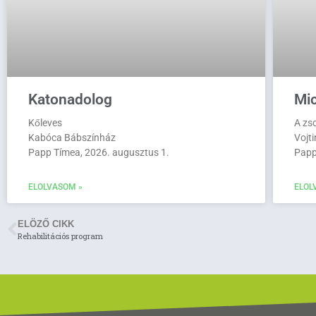
Katonadolog
Mi
Kőleves
A zs
Kabóca Bábszínház
Vojt
Papp Tímea, 2026. augusztus 1.
Papp
ELOLVASOM »
ELOL
ELÖZŐ CIKK
Rehabilitációs program