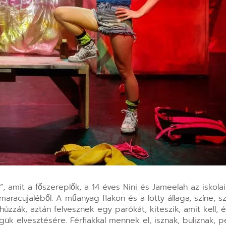
, amit a főszereplők, a 14 éves Nini és Jameelah az iskol
aracujaléből. A műanyag flakon és a lötty állaga, színe, s
úzzák, aztán felvesznek egy parókát, kiteszik, amit kell, é
gük elvesztésére. Férfiakkal mennek el, isznak, buliznak, p