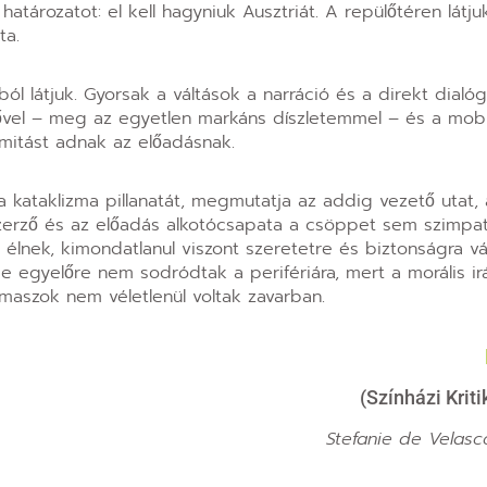
ározatot: el kell hagyniuk Ausztriát. A repülőtéren látjuk 
ta.
 látjuk. Gyorsak a váltások a narráció és a direkt dialóg
 idővel – meg az egyetlen markáns díszletemmel – és a mobil
timitást adnak az előadásnak.
a kataklizma pillanatát, megmutatja az addig vezető utat, a
szerző és az előadás alkotócsapata a csöppet sem szimpat
n élnek, kimondatlanul viszont szeretetre és biztonságra v
e egyelőre nem sodródtak a perifériára, mert a morális ir
aszok nem véletlenül voltak zavarban.
(Színházi Krit
Stefanie de Velasc