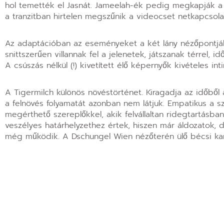
hol temették el Jasnát. Jameelah-ék pedig megkapják a hat
a tranzitban hirtelen megszűnik a videocset netkapcsola
Az adaptációban az eseményeket a két lány nézőpontjából
snittszerűen villannak fel a jelenetek, játszanak térrel,
A csúszás nélkül (!) kivetített élő képernyők kivételes in
A Tigermilch különös növéstörténet. Kiragadja az időből 
a felnövés folyamatát azonban nem látjuk. Empatikus a 
megérthető szereplőkkel, akik felvállaltan ridegtartásba
veszélyes határhelyzethez értek, hiszen már áldozatok, d
még működik. A Dschungel Wien nézőterén ülő bécsi kam