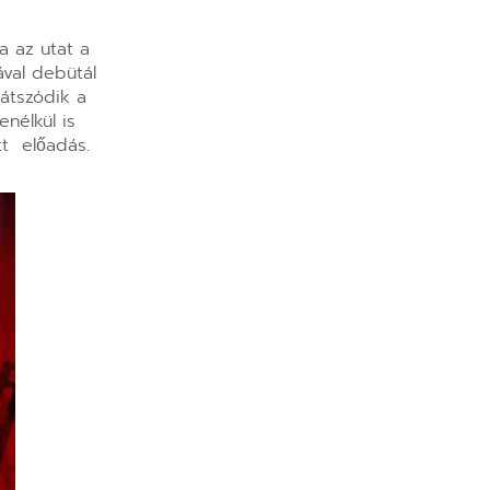
a az utat a
ával debütál
átszódik a
nélkül is
tt előadás.