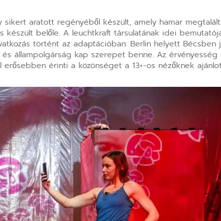
 sikert aratott regényéből készült, amely hamar megtalált
 készült belőle. A leuchtkraft társulatának idei bemutatój
atkozás történt az adaptációban: Berlin helyett Bécsben j
al és állampolgárság kap szerepet benne. Az érvényesség e
 erősebben érinti a közönséget a 13+-os nézőknek ajánlo