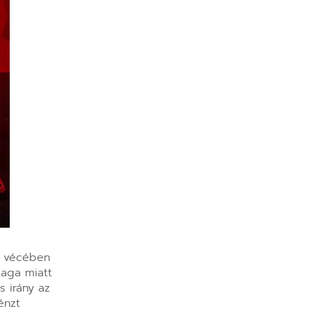
ai vécében
zaga miatt
s irány az
énzt