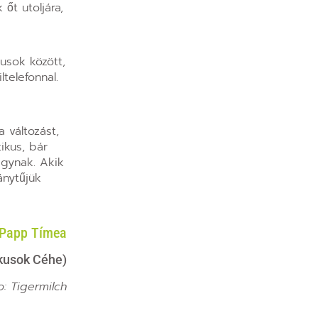
őt utoljára,
usok között,
telefonnal.
 változást,
ikus, bár
ágynak. Akik
ánytűjük
Papp Tímea
ikusok Céhe)
o: Tigermilch