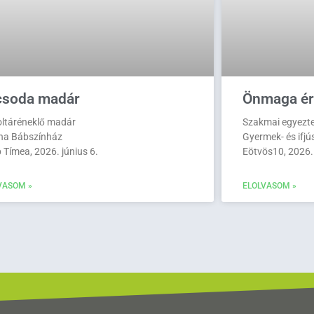
csoda madár
Önmaga ér
oltáréneklő madár
Szakmai egyezt
ina Bábszínház
Gyermek- és ifjú
 Tímea, 2026. június 6.
Eötvös10, 2026.
VASOM »
ELOLVASOM »