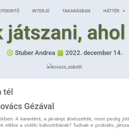
KITEKINTŐ
INTERJÚ
TAKARÁSBAN
HÁTTÉR
 játszani, aho
Stuber Andrea
2022. december 14.
 tél
Kovács Gézával
kben. A karantént, a járványt átvészelték, most pedig jöt
nek elébe a vidéki bábszínházak? Tudnak-e próbálni, játsza