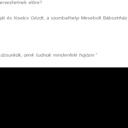
tervezhetnek előre?
óját és
Kovács Gézá
t, a szombathelyi Mesebolt Bábszínház
 dzsunkák, amik tudnak mindenfelé hajózni.”