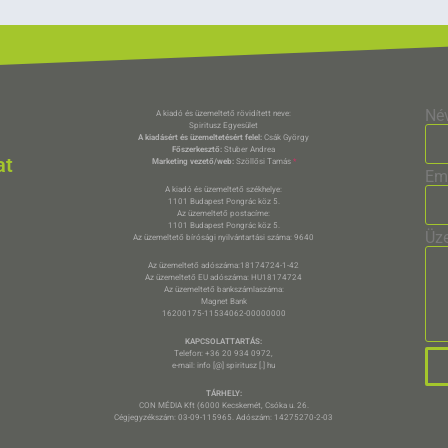
Né
A kiadó és üzemeltető rövidített neve:
Spiritusz Egyesület
A kiadásért és üzemeltetésért felel:
Csák György
Főszerkesztő:
Stuber Andrea
at
Marketing vezető/web:
Szöllősi Tamás
*
Em
A kiadó és üzemeltető székhelye:
1101 Budapest Pongrác köz 5.
Az üzemeltető postacíme:
1101 Budapest Pongrác köz 5.
Üz
Az üzemeltető bírósági nyilvántartási száma: 9640
Az üzemeltető adószáma:18174724-1-42
Az üzemeltető EU adószáma: HU18174724
Az üzemeltető bankszámlaszáma:
Magnet Bank
16200175-11534062-00000000
KAPCSOLATTARTÁS:
Telefon: +36 20 934 0972,
e-mail: info [@] spiritusz [.] hu
TÁRHELY:
CON MÉDIA Kft (6000 Kecskemét, Csóka u. 26.
Cégjegyzékszám: 03-09-115965. Adószám: 14275270-2-03