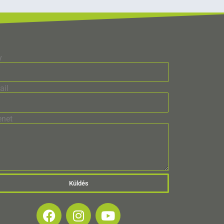
v
ail
enet
Küldés