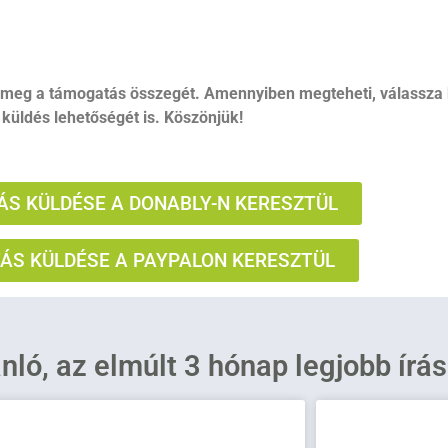
 meg a támogatás összegét. Amennyiben megteheti, válassza 
küldés lehetőségét is. Köszönjük!
S KÜLDÉSE A DONABLY-N KERESZTÜL
S KÜLDÉSE A PAYPALON KERESZTÜL
ánló, az elmúlt 3 hónap legjobb írá