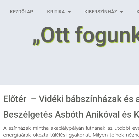
KEZDŐLAP
KRITIKA
KIBERSZÍNHÁZ
„Ott fogunk
Előtér – Vidéki bábszínházak és a
Beszélgetés Asbóth Anikóval és 
A színházak mintha akadálypályán futnának az utóbbi éve
energiaárak okozta túlélési gyakorlat. Milyen télnek néz