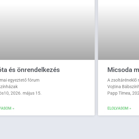
ta és önrendelkezés
Micsoda m
mai egyeztető fórum
A zsoltáréneklő
zínházak
Vojtina Bábszín
ös10, 2026. május 15.
Papp Tímea, 2026
VASOM »
ELOLVASOM »