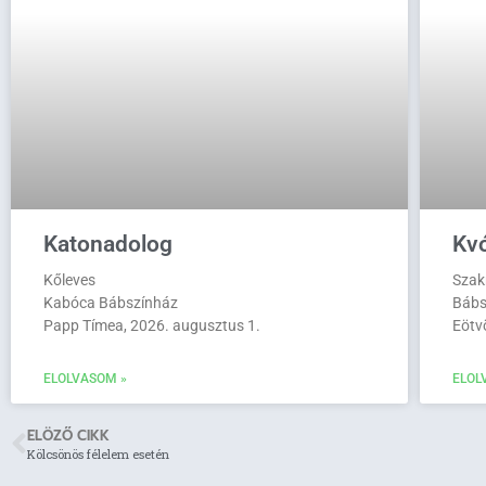
Katonadolog
Kvó
Kőleves
Szak
Kabóca Bábszínház
Bábs
Papp Tímea, 2026. augusztus 1.
Eötv
ELOLVASOM »
ELOL
ELÖZŐ CIKK
Kölcsönös félelem esetén