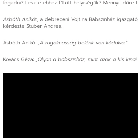
fogadni? Lesz-e ehhez fűtött helyiségük? Mennyi időre 
Asbóth Anikó
t, a debreceni Vojtina Bábszínház igazgat
kérdezte Stuber Andrea.
Asbóth Anikó:
„A rugalmasság belénk van kódolva.”
Kovács Géza:
„Olyan a bábszínház, mint azok a kis kínai