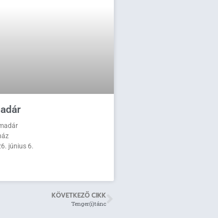
adár
 madár
ház
. június 6.
KÖVETKEZŐ CIKK
Tenger(i)tánc