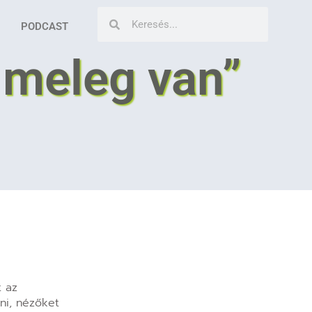
PODCAST
l meleg van”
t az
ni, nézőket