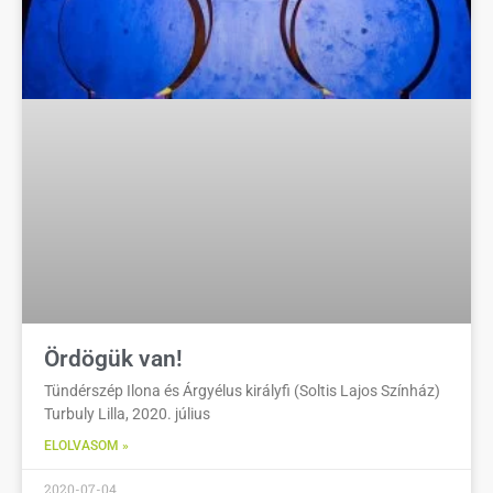
Ördögük van!
Tündérszép Ilona és Árgyélus királyfi (Soltis Lajos Színház)
Turbuly Lilla, 2020. július
ELOLVASOM »
2020-07-04