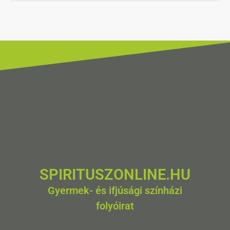
SPIRITUSZONLINE.HU
Gyermek- és ifjúsági színházi
folyóirat