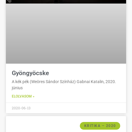
Gyöngyöcske
A kék pék (Weöres Sándor Színház) Gabnai Katalin, 2020.
június
ELOLVASOM »
2020-06-13
KRITIKA – 2020