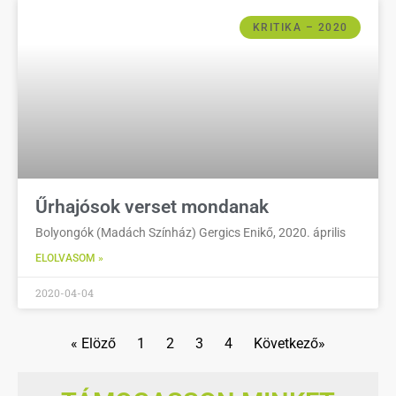
KRITIKA – 2020
Űrhajósok verset mondanak
Bolyongók (Madách Színház) Gergics Enikő, 2020. április
ELOLVASOM »
2020-04-04
« Elöző
1
2
3
4
Következő»