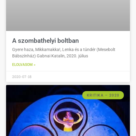
A szombathelyi boltban
Gyere haza, Mikkamakka!, Lenka és a tündér (Mesebolt
Bábszínház) Gabnai Katalin, 2020. július
ELOLVASOM »
2020-07-18
KRITIKA – 2020