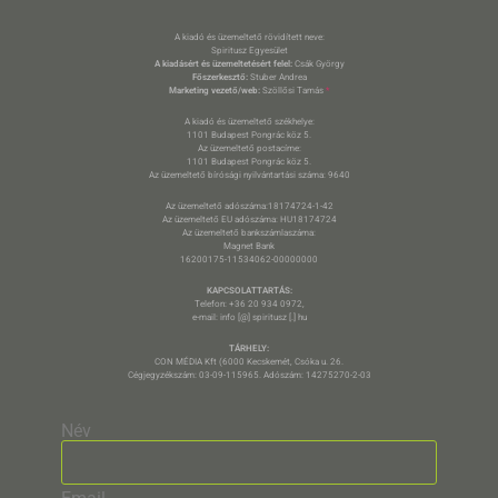
A kiadó és üzemeltető rövidített neve:
Spiritusz Egyesület
A kiadásért és üzemeltetésért felel:
Csák György
Főszerkesztő:
Stuber Andrea
Marketing vezető/web:
Szöllősi Tamás
*
A kiadó és üzemeltető székhelye:
1101 Budapest Pongrác köz 5.
Az üzemeltető postacíme:
1101 Budapest Pongrác köz 5.
Az üzemeltető bírósági nyilvántartási száma: 9640
Az üzemeltető adószáma:18174724-1-42
Az üzemeltető EU adószáma: HU18174724
Az üzemeltető bankszámlaszáma:
Magnet Bank
16200175-11534062-00000000
KAPCSOLATTARTÁS:
Telefon: +36 20 934 0972,
e-mail: info [@] spiritusz [.] hu
TÁRHELY:
CON MÉDIA Kft (6000 Kecskemét, Csóka u. 26.
Cégjegyzékszám: 03-09-115965. Adószám: 14275270-2-03
Név