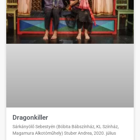
Dragonkiller
Sárkányölő Sebestyén (Bóbita Bábszínház, KL Színház,
Magamura Alkotóműhely) Stuber Andrea, 2020. július