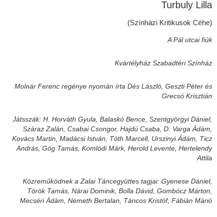
Turbuly Lilla
(Színházi Kritikusok Céhe)
A Pál utcai fiúk
Kvártélyház Szabadtéri Színház
Molnár Ferenc regénye nyomán írta Dés László, Geszti Péter és
Grecsó Krisztián
Játsszák: H. Horváth Gyula, Balaskó Bence, Szentgyörgyi Dániel,
Száraz Zalán, Csabai Csongor, Hajdú Csaba, D. Varga Ádám,
Kovács Martin, Madácsi István, Tóth Marcell, Urszinyi Ádám, Ticz
András, Góg Tamás, Komlódi Márk, Herold Levente, Hertelendy
Attila
Közreműködnek a Zalai Táncegyüttes tagjai: Gyenese Dániel,
Török Tamás, Nárai Dominik, Bolla Dávid, Gombócz Márton,
Mecséri Ádám, Németh Bertalan, Táncos Kristóf, Fábián Márió