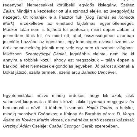
regénybeli Nemecsekkel körülbelül egyidős kislegény,
Száraz
Zalán
. Mindjárt a kezdéskor ott ül a színpad elején, az üveggolyóját
nézegeti. Őt rohanják le a Pásztor fiúk (
Góg Tamás
és
Komlódi
Márk
), érzékeltetve az einstand fájdalmas egyenlőtlenségét.
Máskor talán nem is fejthető fel pontosan, miért éppen abban a
jelenetben tűnik fel, és miért ott, ahol, összességében azonban
jelenléte hozzáad az egészhez, egy lehetséges olvasat szerint az
örök nemecsekség jelenik meg vele egy nem rá szabott világban.
Miközben
Szentgyörgyi Dániel
, legalábbis eleinte, nem lóg ki
annyira a többiek közül, ahogy ezt megszoktuk – talán éppen a
bárkiből lehet Nemecsek elgondolás jegyében. Jó párost alkotnak a
Bokát játszó, szálfa termetű, szelíd arcú
Balaskó Bencé
vel.
Egyetemistákat nézve mindig érdekes, hogy kik azok, akik
valamivel kiugranak a többiek közül, akiket gyorsan megjegyez és
beazonosít a néző. Itt többen is vannak:
Hajdú Csaba
, a hetyke,
mindig mosolygó Csónakos; a Kolnay és Barabás páros:
D. Varga
Ádám
és
Kovács Martin
vicces, de mértéket tartó összeszikrázásai;
Urszinyi Ádám
Cseléje;
Csabai Csongor
Geréb szerepében.