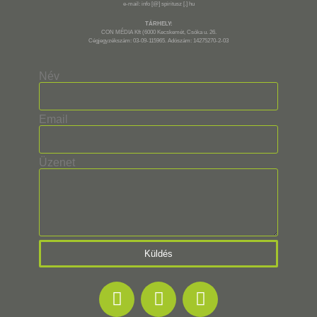
e-mail: info [@] spiritusz [.] hu
TÁRHELY:
CON MÉDIA Kft (6000 Kecskemét, Csóka u. 26.
Cégjegyzékszám: 03-09-115965. Adószám: 14275270-2-03
Név
Email
Üzenet
Küldés