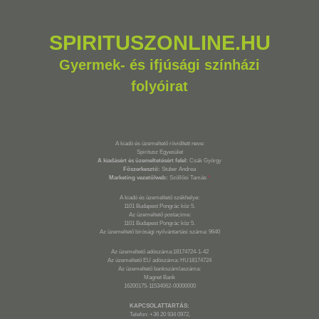
SPIRITUSZONLINE.HU
Gyermek- és ifjúsági színházi
folyóirat
A kiadó és üzemeltető rövidített neve:
Spiritusz Egyesület
A kiadásért és üzemeltetésért felel:
Csák György
Főszerkesztő:
Stuber Andrea
Marketing vezető/web:
Szöllősi Tamás
*
A kiadó és üzemeltető székhelye:
1101 Budapest Pongrác köz 5.
Az üzemeltető postacíme:
1101 Budapest Pongrác köz 5.
Az üzemeltető bírósági nyilvántartási száma: 9640
Az üzemeltető adószáma:18174724-1-42
Az üzemeltető EU adószáma: HU18174724
Az üzemeltető bankszámlaszáma:
Magnet Bank
16200175-11534062-00000000
KAPCSOLATTARTÁS:
Telefon: +36 20 934 0972,