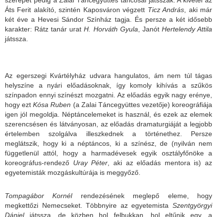
Áts Ferit alakító, szintén Kaposváron végzett
Ticz András
, aki már
két éve a Hevesi Sándor Színház tagja. És persze a két idősebb
karakter: Rátz tanár urat
H. Horváth Gyula
, Janót
Hertelendy Attila
játssza.
Az egerszegi Kvártélyház udvara hangulatos, ám nem túl tágas
helyszíne a nyári előadásoknak, így komoly kihívás a szűkös
színpadon ennyi színészt mozgatni. Az előadás egyik nagy erénye,
hogy ezt
Kósa Ruben
(a Zalai Táncegyüttes vezetője) koreográfiája
igen jól megoldja. Néptáncelemeket is használ, és ezek az elemek
szerencsésen és látványosan, az előadás dramaturgiáját a legjobb
értelemben szolgálva illeszkednek a történethez. Persze
meglátszik, hogy ki a néptáncos, ki a színész, de (nyilván nem
függetlenül attól, hogy a harmadévesek egyik osztályfőnöke a
koreográfus-rendező
Uray Péter
, aki az előadás mentora is) az
egyetemisták mozgáskultúrája is meggyőző.
Tompagábor Kornél
rendezésének meglepő eleme, hogy
megkettőzi Nemecseket. Többnyire az egyetemista
Szentgyörgyi
Dániel
játssza, de közben hol felbukkan, hol eltűnik egy, a