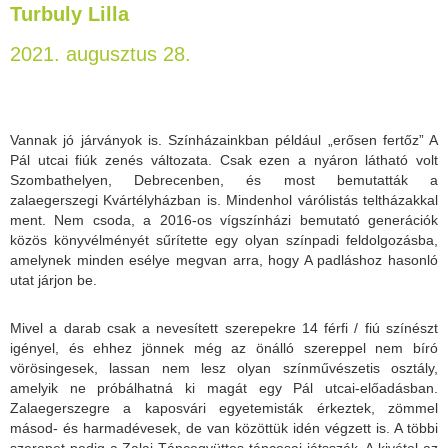
Turbuly Lilla
2021. augusztus 28.
Vannak jó járványok is. Színházainkban például „erősen fertőz” A
Pál utcai fiúk zenés változata. Csak ezen a nyáron látható volt
Szombathelyen, Debrecenben, és most bemutatták a
zalaegerszegi Kvártélyházban is. Mindenhol várólistás teltházakkal
ment. Nem csoda, a 2016-os vígszínházi bemutató generációk
közös könyvélményét sűrítette egy olyan színpadi feldolgozásba,
amelynek minden esélye megvan arra, hogy A padláshoz hasonló
utat járjon be.
Mivel a darab csak a nevesített szerepekre 14 férfi / fiú színészt
igényel, és ehhez jönnek még az önálló szereppel nem bíró
vörösingesek, lassan nem lesz olyan színművészetis osztály,
amelyik ne próbálhatná ki magát egy Pál utcai-előadásban.
Zalaegerszegre a kaposvári egyetemisták érkeztek, zömmel
másod- és harmadévesek, de van közöttük idén végzett is. A többi
szerepet pedig a Zalai Táncegyüttes táncosai játsszák. A kivétel az