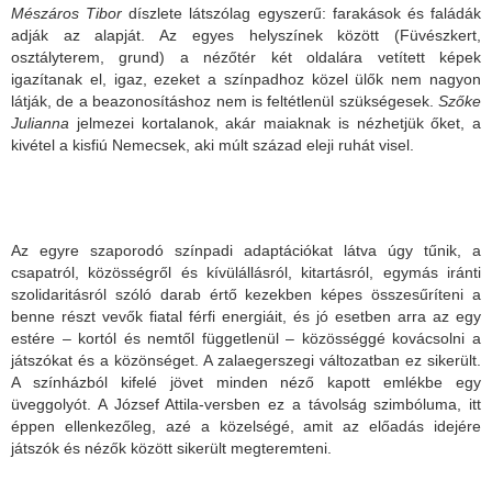
Mészáros Tibor
díszlete látszólag egyszerű: farakások és faládák
adják az alapját. Az egyes helyszínek között (Füvészkert,
osztályterem, grund) a nézőtér két oldalára vetített képek
igazítanak el, igaz, ezeket a színpadhoz közel ülők nem nagyon
látják, de a beazonosításhoz nem is feltétlenül szükségesek.
Szőke
Julianna
jelmezei kortalanok, akár maiaknak is nézhetjük őket, a
kivétel a kisfiú Nemecsek, aki múlt század eleji ruhát visel.
Az egyre szaporodó színpadi adaptációkat látva úgy tűnik, a
csapatról, közösségről és kívülállásról, kitartásról, egymás iránti
szolidaritásról szóló darab értő kezekben képes összesűríteni a
benne részt vevők fiatal férfi energiáit, és jó esetben arra az egy
estére – kortól és nemtől függetlenül – közösséggé kovácsolni a
játszókat és a közönséget. A zalaegerszegi változatban ez sikerült.
A színházból kifelé jövet minden néző kapott emlékbe egy
üveggolyót. A József Attila-versben ez a távolság szimbóluma, itt
éppen ellenkezőleg, azé a közelségé, amit az előadás idejére
játszók és nézők között sikerült megteremteni.