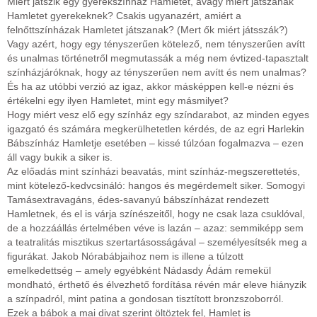
Miért játszik egy gyerekszínház Hamletet, avagy miért játszanak
Hamletet gyerekeknek? Csakis ugyanazért, amiért a
felnőttszínházak Hamletet játszanak? (Mert ők miért játsszák?)
Vagy azért, hogy egy tényszerűen kötelező, nem tényszerűen avítt
és unalmas történetről megmutassák a még nem évtized-tapasztalt
színházjáróknak, hogy az tényszerűen nem avítt és nem unalmas?
És ha az utóbbi verzió az igaz, akkor másképpen kell-e nézni és
értékelni egy ilyen Hamletet, mint egy másmilyet?
Hogy miért vesz elő egy színház egy színdarabot, az minden egyes
igazgató és számára megkerülhetetlen kérdés, de az egri Harlekin
Bábszínház Hamletje esetében – kissé túlzóan fogalmazva – ezen
áll vagy bukik a siker is.
Az előadás mint színházi beavatás, mint színház-megszerettetés,
mint kötelező-kedvcsináló: hangos és megérdemelt siker. Somogyi
Tamásextravagáns, édes-savanyú bábszínházat rendezett
Hamletnek, és el is várja színészeitől, hogy ne csak laza csuklóval,
de a hozzáállás értelmében véve is lazán – azaz: semmiképp sem
a teatralitás misztikus szertartásosságával – személyesítsék meg a
figurákat. Jakob Nórabábjaihoz nem is illene a túlzott
emelkedettség – amely egyébként Nádasdy Ádám remekül
mondható, érthető és élvezhető fordítása révén már eleve hiányzik
a színpadról, mint patina a gondosan tisztított bronzszoborról.
Ezek a bábok a mai divat szerint öltöztek fel, Hamlet is