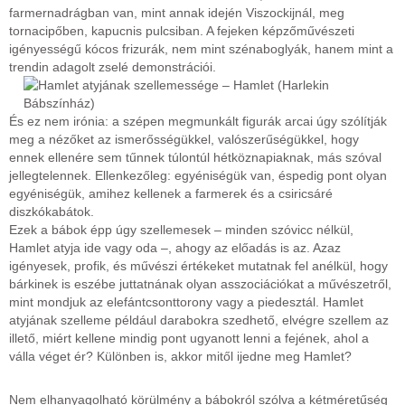
farmernadrágban van, mint annak idején Viszockijnál, meg
tornacipőben, kapucnis pulcsiban. A fejeken képzőművészeti
igényességű kócos frizurák, nem mint szénaboglyák, hanem mint a
trendin adagolt zselé demonstrációi.
És ez nem irónia: a szépen megmunkált figurák arcai úgy szólítják
meg a nézőket az ismerősségükkel, valószerűségükkel, hogy
ennek ellenére sem tűnnek túlontúl hétköznapiaknak, más szóval
jellegtelennek. Ellenkezőleg: egyéniségük van, éspedig pont olyan
egyéniségük, amihez kellenek a farmerek és a csiricsáré
diszkókabátok.
Ezek a bábok épp úgy szellemesek – minden szóvicc nélkül,
Hamlet atyja ide vagy oda –, ahogy az előadás is az. Azaz
igényesek, profik, és művészi értékeket mutatnak fel anélkül, hogy
bárkinek is eszébe juttatnának olyan asszociációkat a művészetről,
mint mondjuk az elefántcsonttorony vagy a piedesztál. Hamlet
atyjának szelleme például darabokra szedhető, elvégre szellem az
illető, miért kellene mindig pont ugyanott lenni a fejének, ahol a
válla véget ér? Különben is, akkor mitől ijedne meg Hamlet?
Nem elhanyagolható körülmény a bábokról szólva a kétméretűség