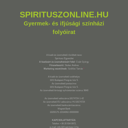
SPIRITUSZONLINE.HU
Gyermek- és ifjúsági színházi
folyóirat
A kiadó és üzemeltető rövidített neve:
Spiritusz Egyesület
A kiadásért és üzemeltetésért felel:
Csák György
Főszerkesztő:
Stuber Andrea
Marketing vezető/web:
Szöllősi Tamás
*
A kiadó és üzemeltető székhelye:
1101 Budapest Pongrác köz 5.
Az üzemeltető postacíme:
1101 Budapest Pongrác köz 5.
Az üzemeltető bírósági nyilvántartási száma: 9640
Az üzemeltető adószáma:18174724-1-42
Az üzemeltető EU adószáma: HU18174724
Az üzemeltető bankszámlaszáma:
Magnet Bank
16200175-11534062-00000000
KAPCSOLATTARTÁS:
Telefon: +36 20 934 0972,
e-mail: info [@] spiritusz [.] hu