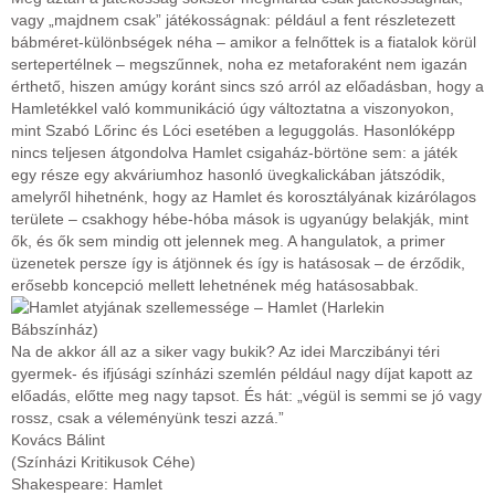
vagy „majdnem csak” játékosságnak: például a fent részletezett
bábméret-különbségek néha – amikor a felnőttek is a fiatalok körül
sertepertélnek – megszűnnek, noha ez metaforaként nem igazán
érthető, hiszen amúgy koránt sincs szó arról az előadásban, hogy a
Hamletékkel való kommunikáció úgy változtatna a viszonyokon,
mint Szabó Lőrinc és Lóci esetében a leguggolás. Hasonlóképp
nincs teljesen átgondolva Hamlet csigaház-börtöne sem: a játék
egy része egy akváriumhoz hasonló üvegkalickában játszódik,
amelyről hihetnénk, hogy az Hamlet és korosztályának kizárólagos
területe – csakhogy hébe-hóba mások is ugyanúgy belakják, mint
ők, és ők sem mindig ott jelennek meg. A hangulatok, a primer
üzenetek persze így is átjönnek és így is hatásosak – de érződik,
erősebb koncepció mellett lehetnének még hatásosabbak.
Na de akkor áll az a siker vagy bukik? Az idei Marczibányi téri
gyermek- és ifjúsági színházi szemlén például nagy díjat kapott az
előadás, előtte meg nagy tapsot. És hát: „végül is semmi se jó vagy
rossz, csak a véleményünk teszi azzá.”
Kovács Bálint
(Színházi Kritikusok Céhe)
Shakespeare: Hamlet