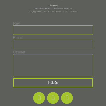
TÁRHELY:
CON MÉDIA Kft (6000 Kecskemét, Csóka u. 26.
Cégjegyzékszám: 03-09-115965. Adószám: 14275270-2-03
Név
Email
Üzenet
Küldés