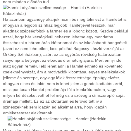
nem minden előadás tud.
Ha azonban ugyanúgy akarjuk nézni és megítélni ezt a Hamletet is,
ahogyan a legjobb színház legjobb Hamletjével tesszük, már
akadnak szépségfoltok a farmer és a lobonc között. Kezdve például
azzal, hogy bár kétségkívül nehezen lehetne egy mondatba
összehozni a három órás időtartamot és az iskolásbarát hangvételt
(azért ez sem lehetetlen, lásd például Bagossy László verzióját az
Örkény Színházban), azért ez az egyórás rövidség határozattan
rányomja a bélyegét az előadás dramaturgiájára. Mert ennyi idő
alatt ugyan remekül elő lehet adni a Hamlet érthető és követhető
cselekményvázát, ám a motivációk kibontása, egyes mellékalakok
jelleme és szerepe, egy-egy lélek összetettsége éppúgy elvész,
ahogyan nincs és talán nem is lehet jelen a gondolkodtatás arról,
mi is pontosan Hamlet problémája túl a konkrétumokon, vagy
milyen kérdéseket vethet fel még ez a szöveg a címszereplő saját
drámája mellett. És ez az időtartam és lerövidített ív a
színészeknek sem igazán ad alkalmat arra, hogy igazán
emlékezeteset alakítsanak.
Meg aztán a játékosság sokszor megmarad csak játékosságnak,