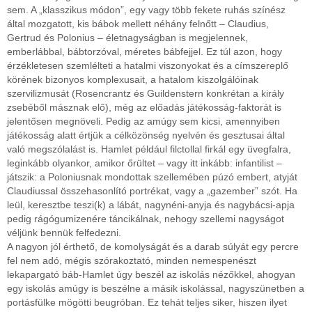
sem. A „klasszikus módon”, egy vagy több fekete ruhás színész
által mozgatott, kis bábok mellett néhány felnőtt – Claudius,
Gertrud és Polonius – életnagyságban is megjelennek,
emberlábbal, bábtorzóval, méretes bábfejjel. Ez túl azon, hogy
érzékletesen szemlélteti a hatalmi viszonyokat és a címszereplő
körének bizonyos komplexusait, a hatalom kiszolgálóinak
szervilizmusát (Rosencrantz és Guildenstern konkrétan a király
zsebéből másznak elő), még az előadás játékosság-faktorát is
jelentősen megnöveli. Pedig az amúgy sem kicsi, amennyiben
játékosság alatt értjük a célközönség nyelvén és gesztusai által
való megszólalást is. Hamlet például filctollal firkál egy üvegfalra,
leginkább olyankor, amikor őrültet – vagy itt inkább: infantilist –
játszik: a Poloniusnak mondottak szellemében púzó embert, atyját
Claudiussal összehasonlító portrékat, vagy a „gazember” szót. Ha
leül, keresztbe teszi(k) a lábát, nagynéni-anyja és nagybácsi-apja
pedig rágógumizenére táncikálnak, nehogy szellemi nagyságot
véljünk bennük felfedezni.
A nagyon jól érthető, de komolyságát és a darab súlyát egy percre
fel nem adó, mégis szórakoztató, minden nemespenészt
lekapargató báb-Hamlet úgy beszél az iskolás nézőkkel, ahogyan
egy iskolás amúgy is beszélne a másik iskolással, nagyszünetben a
portásfülke mögötti beugróban. Ez tehát teljes siker, hiszen ilyet