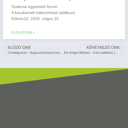
Szakmai egyeztető fórum
A kecskeméti bábszínházi találkozó
Eötvös10, 2026. május 15.
ELOLVASOM »
ELÖZŐ CIKK
KÖVETKEZŐ CIKK
Csodagyerek – Auguszta kisasszony különös tavasza (Jászai Mari Színház)
Kis tengeri lélektan – A kis hableány (Budaörsi Latinovits Színház)