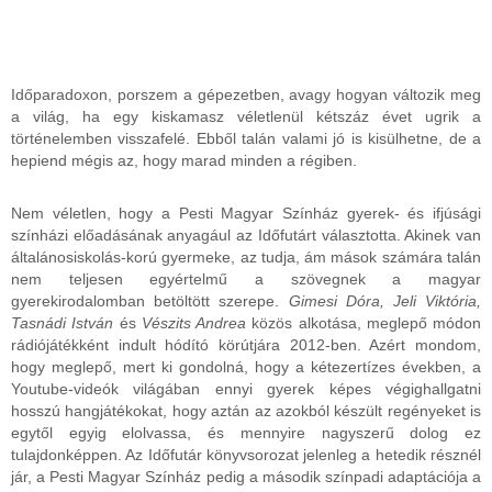
Időparadoxon, porszem a gépezetben, avagy hogyan változik meg
a világ, ha egy kiskamasz véletlenül kétszáz évet ugrik a
történelemben visszafelé. Ebből talán valami jó is kisülhetne, de a
hepiend mégis az, hogy marad minden a régiben.
Nem véletlen, hogy a Pesti Magyar Színház gyerek- és ifjúsági
színházi előadásának anyagául az Időfutárt választotta. Akinek van
általánosiskolás-korú gyermeke, az tudja, ám mások számára talán
nem teljesen egyértelmű a szövegnek a magyar
gyerekirodalomban betöltött szerepe.
Gimesi Dóra, Jeli Viktória,
Tasnádi István
és
Vészits Andrea
közös alkotása, meglepő módon
rádiójátékként indult hódító körútjára 2012-ben. Azért mondom,
hogy meglepő, mert ki gondolná, hogy a kétezertízes években, a
Youtube-videók világában ennyi gyerek képes végighallgatni
hosszú hangjátékokat, hogy aztán az azokból készült regényeket is
egytől egyig elolvassa, és mennyire nagyszerű dolog ez
tulajdonképpen. Az Időfutár könyvsorozat jelenleg a hetedik résznél
jár, a Pesti Magyar Színház pedig a második színpadi adaptációja a