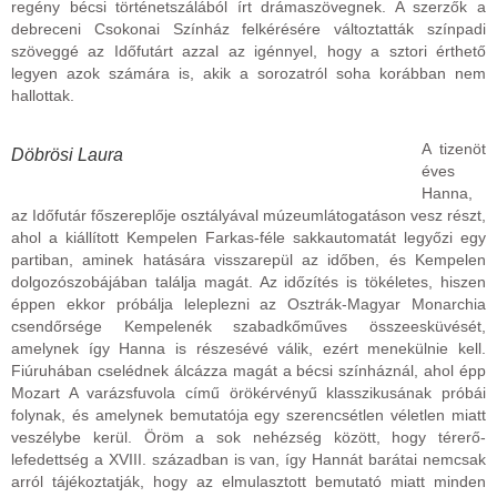
regény bécsi történetszálából írt drámaszövegnek. A szerzők a
debreceni Csokonai Színház felkérésére változtatták színpadi
szöveggé az Időfutárt azzal az igénnyel, hogy a sztori érthető
legyen azok számára is, akik a sorozatról soha korábban nem
hallottak.
A tizenöt
Döbrösi Laura
éves
Hanna,
az Időfutár főszereplője osztályával múzeumlátogatáson vesz részt,
ahol a kiállított Kempelen Farkas-féle sakkautomatát legyőzi egy
partiban, aminek hatására visszarepül az időben, és Kempelen
dolgozószobájában találja magát. Az időzítés is tökéletes, hiszen
éppen ekkor próbálja leleplezni az Osztrák-Magyar Monarchia
csendőrsége Kempelenék szabadkőműves összeesküvését,
amelynek így Hanna is részesévé válik, ezért menekülnie kell.
Fiúruhában cselédnek álcázza magát a bécsi színháznál, ahol épp
Mozart A varázsfuvola című örökérvényű klasszikusának próbái
folynak, és amelynek bemutatója egy szerencsétlen véletlen miatt
veszélybe kerül. Öröm a sok nehézség között, hogy térerő-
lefedettség a XVIII. században is van, így Hannát barátai nemcsak
arról tájékoztatják, hogy az elmulasztott bemutató miatt minden