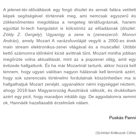
A jelenet-tér-időváltások egy forgó díszlet és annak falára vetített
képek segítségével történnek meg, ami nemcsak egyszerű és
zökkenőmentes megoldása a rengeteg téridőugrásnak, hanem
egyúttal hi-tech hangulatot is kölcsönöz az előadásnak (díszlet:
Zöldy Z. Gergely
). Ugyanígy a zene is (zeneszerző:
Monori
András
), amely Mozart A varázsfuvoláját vegyíti a 2000-es évek
main stream elektronikus-zenei világával és a musicallel. Utóbbi
kettő számomra időnként kicsit avíttnak tűnt, Mozart mintha jobban
megőrizte volna aktualitását, mint az a popzenei világ, amit egy
évtizede hallgattunk. És ha már Mozartnál tartunk, akkor hozzá kell
tennem, hogy ugyan valóban nagyon hálásnak kell lennünk azért,
hogy sok szerencsés történelmi fordulatnak köszönhetően ma is
hallgathatjuk Mozart zenéjét, ugyanakkor némi irigységgel néztem,
ahogy 2018-ban Magyarország Ausztriává változik, és drukkoltam
azért egy picit, hogy maradjon inkább úgy. De aggodalomra semmi
ok, Hannáék hazafiasabb érzelműek nálam.
Puskás Panni
(Színházi Kritikusok Céhe)