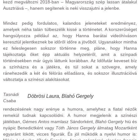
kezd megváltozni 2018-ban – Magyarország szép lassan átalakul
Ausztriává –, hanem segítenek is neki visszajutni a jelenbe.
Mindez pedig fordulatos, kalandos jeleneteket eredményez,
amelyek néha talán túlbeszélik kissé a történetet. A korszerűséget
hangsúlyozza például az, hogy Hanna barátai videóhíváson
keresztül jelentkeznek be időről időre a jövőből. Ugyanakkor mintha
ez feleslegesen sokszor történne meg, pláne, hogy Hanna
tájékoztatja őket épp aktuális helyzetéről, amit a színpadi
történésekben már úgyis láttunk korábban. Az Időfutár keveset bíz
a színházra és a játékra, és túl sokat a szövegre, amely
ránehezedik a két és félórás előadásra, és sokszor illusztrációvá
változtatja a színészi alakításokat.
Tasnádi
Döbrösi Laura, Blahó Gergely
Csaba
rendezésének nagy erénye a humora, amelyhez a fiatal nézők
remekül tudnak kapcsolódni. A humor megjelenik a színészi
játékban,
Gémes Antos
mamlasz Sándorként,
Blahó Gergely
hiú és
nyápic Benedictként vagy
Tóth János Gergely
álmatag Mozartként
egyaránt lökött, vicces figurák. És jól működik a nyelvi humor is: