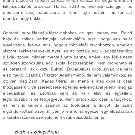
Mária Ludovika (
Bede-Fazekas Anna
) császárné elegáns francia
kifejezéseknek értelmezi Hanna 2010-es évekbeli szlengjeit, és
ötödszörre meg hatodszorra is lehet rajta nevetni, amikor azt
mondja, hogy bakker.
Döbrösi Laura
Hannája kissé habókos, de igazi vagány csaj. Rövid
haja és csíkos harisnyája nyilvánvalóvá teszi, hogy van saját
egyénisége, igénye arra, hogy a többiektől különbözzön, emellett
viszont sakkversenyeket nyer, és az osztály egyik legnépszerűbb
diákja, szóval minden megtalálható benne, amivel egy kiskamasz
szívesen azonosulna egy iskolai közösségben. Nem mondható el
ez barátairól, akik közül Bulcsú (
Dobai Attila
) okos ugyan, de nem
elég menő, Szabika (
Pásztor Ádám
) menő, de nem valami okos, és
ott van még Zsófi (
Kádas Petra
), aki menő is meg okos is, csak
mozgássérült, de szerencsére ez teljes evidenciával jelenik meg az
előadásban, és Zsófinak sem ez válik első és egyetlen,
legfontosabb ismertetőjegyévé. Nem tartozik szorosan a tárgyhoz,
és nem is kérném számon az Időfutáron a dolgot, de azért
elgondolkodtam azon, milyen jó lenne, ha egyszer egy előadásban
a kerekesszékes szereplő nem csak epizodista lenne.
Bede-Fazekas Anna