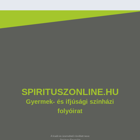
SPIRITUSZONLINE.HU
Gyermek- és ifjúsági színházi
folyóirat
A kiadó és üzemeltető rövidített neve:
Spiritusz Egyesület