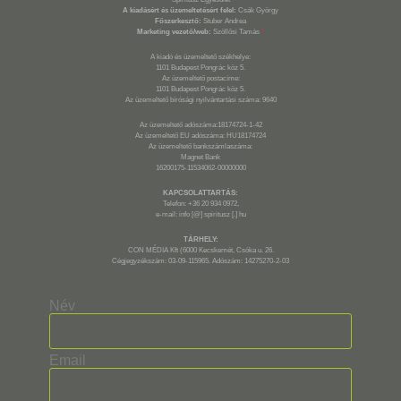
A kiadásért és üzemeltetésért felel:
Csák György
Főszerkesztő:
Stuber Andrea
Marketing vezető/web:
Szöllősi Tamás
*
A kiadó és üzemeltető székhelye:
1101 Budapest Pongrác köz 5.
Az üzemeltető postacíme:
1101 Budapest Pongrác köz 5.
Az üzemeltető bírósági nyilvántartási száma: 9640
Az üzemeltető adószáma:18174724-1-42
Az üzemeltető EU adószáma: HU18174724
Az üzemeltető bankszámlaszáma:
Magnet Bank
16200175-11534062-00000000
KAPCSOLATTARTÁS:
Telefon: +36 20 934 0972,
e-mail: info [@] spiritusz [.] hu
TÁRHELY:
CON MÉDIA Kft (6000 Kecskemét, Csóka u. 26.
Cégjegyzékszám: 03-09-115965. Adószám: 14275270-2-03
Név
Email