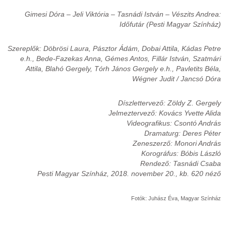
Gimesi Dóra – Jeli Viktória – Tasnádi István – Vészits Andrea:
Időfutár (Pesti Magyar Színház)
Szereplők: Döbrösi Laura, Pásztor Ádám, Dobai Attila, Kádas Petre
e.h., Bede-Fazekas Anna, Gémes Antos, Fillár István, Szatmári
Attila, Blahó Gergely, Tórh János Gergely e.h., Pavletits Béla,
Wégner Judit / Jancsó Dóra
Díszlettervező: Zöldy Z. Gergely
Jelmeztervező: Kovács Yvette Alida
Videografikus: Csontó András
Dramaturg: Deres Péter
Zeneszerző: Monori András
Korográfus: Bóbis László
Rendező: Tasnádi Csaba
Pesti Magyar Színház, 2018. november 20., kb. 620 néző
Fotók: Juhász Éva, Magyar Színház