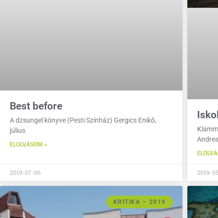
Best before
Isko
A dzsungel könyve (Pesti Színház) Gergics Enikő,
Klamm 
július
Andrea
ELOLVASOM »
ELOLVA
2019-07-06
2019-0
KRITIKA – 2019