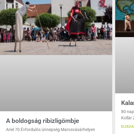
Kala
80 nap
Kollár
A boldogság ribizligömbje
ELOLVA
Ariel 70 Évfordulós ünnepség Marosvásárhelyen