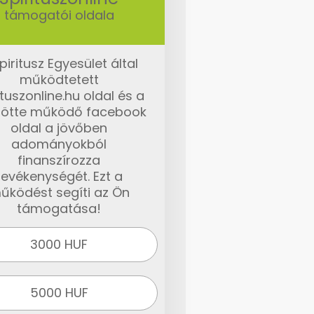
támogatói oldala
piritusz Egyesület által
működtetett
ituszonline.hu oldal és a
ötte működő facebook
oldal a jövőben
adományokból
finanszírozza
tevékenységét. Ezt a
űködést segíti az Ön
támogatása!
3000 HUF
5000 HUF