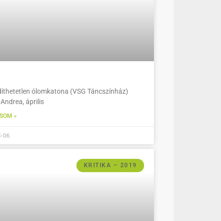
íthetetlen ólomkatona (VSG Táncszínház)
Andrea, április
SOM »
5-06
KRITIKA – 2019