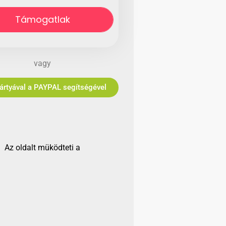
Támogatlak
vagy
Bankkártyával a PAYPAL segítségével
Az oldalt müködteti a