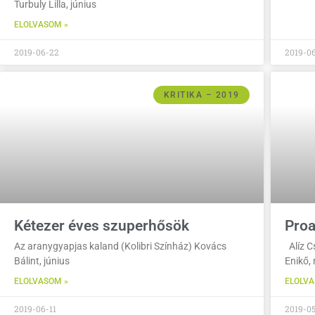
Turbuly Lilla, június
ELOLVASOM »
2019-06-22
2019-06
KRITIKA – 2019
Kétezer éves szuperhősök
Proa
Az aranygyapjas kaland (Kolibri Színház) Kovács
Alíz C
Bálint, június
Enikő,
ELOLVASOM »
ELOLVA
2019-06-11
2019-0