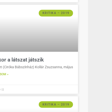
KRITIKA – 2019
or a látszat játszik
 (Ciróka Bábszínház) Kollár Zsuzsanna, május
SOM »
-11
KRITIKA – 2019