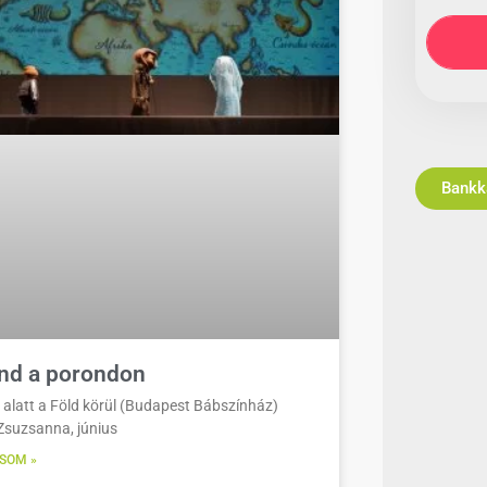
nd a porondon
 alatt a Föld körül (Budapest Bábszínház)
 Zsuzsanna, június
SOM »