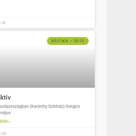
-15
KRITIKA – 2019
ktív
sodaországban (Karinthy Színház) Gergics
 május
SOM »
5-29