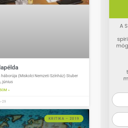
A S
spir
mög
lapélda
háborúja (Miskolci Nemzeti Színház) Stuber
m
, június
SOM »
6-29
KRITIKA – 2019