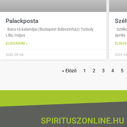
Palackposta
Szél
Batu-tá kalandjai (Budapest Bábszínház) Turbuly
Szélkö
Lilla, május
április
ELOLVASOM »
ELOLVA
2019-05-04
2019-0
« Elöző
1
2
3
4
5
SPIRITUSZONLINE.HU