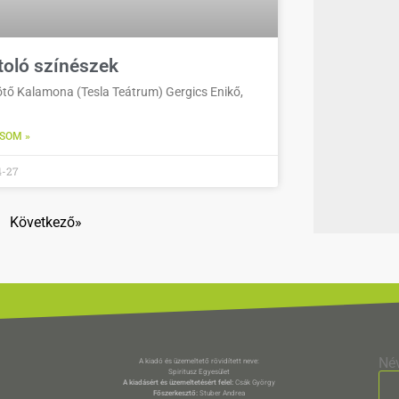
toló színészek
tő Kalamona (Tesla Teátrum) Gergics Enikő,
SOM »
4-27
Következő»
Né
A kiadó és üzemeltető rövidített neve:
Spiritusz Egyesület
A kiadásért és üzemeltetésért felel:
Csák György
Főszerkesztő:
Stuber Andrea