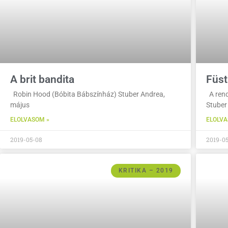
A brit bandita
Füst
Robin Hood (Bóbita Bábszínház) Stuber Andrea,
A rend
május
Stuber 
ELOLVASOM »
ELOLVA
2019-05-08
2019-0
KRITIKA – 2019